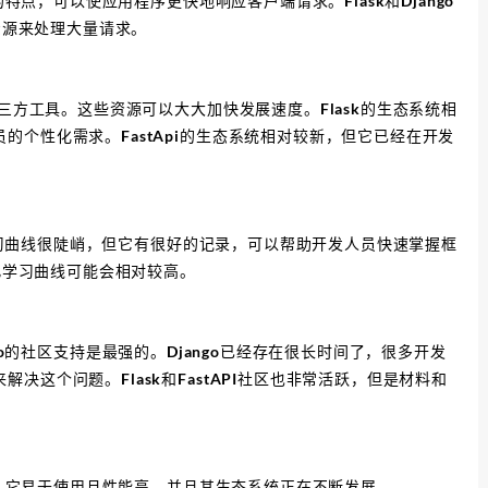
特点，可以使应用程序更快地响应客户端请求。Flask和Django
资源来处理大量请求。
三方工具。这些资源可以大大加快发展速度。Flask的生态系统相
个性化需求。FastApi的生态系统相对较新，但它已经在开发
的学习曲线很陡峭，但它有很好的记录，可以帮助开发人员快速掌握框
因此学习曲线可能会相对较高。
jango的社区支持是最强的。Django已经存在很长时间了，很多开发
这个问题。Flask和FastAPI社区也非常活跃，但是材料和
pi，它易于使用且性能高，并且其生态系统正在不断发展。