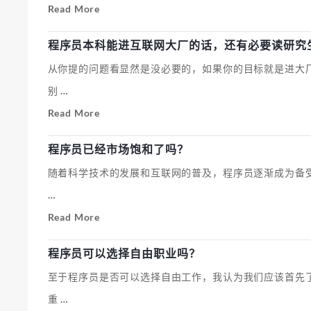
程
Read More
序
程序员本科能进互联网大厂的话，还有必要读研究
员
从你提的问题看显然是没必要的，如果你的目标就是进大
接
别 …
私
程
Read More
活
序
的
程序员已经市场饱和了吗？
员
途
随着科学技术的发展和互联网的普及，程序员逐渐成为备受
本
径
…
科
有
程
Read More
能
哪
序
进
些
程序员可以选择自由职业吗？
员
互
至于程序员是否可以选择自由工作，我认为我们应该首先
已
联
重 …
经