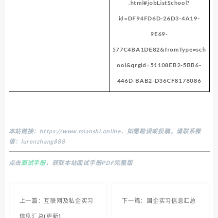
.html#jobListSchool?
id=DF94FD6D-26D3-4A19-
9E69-
577C4BA1DE82&fromType=sch
ool&qrgid=51108EB2-5BB6-
446D-BAB2-D36CF8178086
本站链接：
https://www.mianshi.online
，
如需勘误或投稿，请联系微
信：lurenzhang888
点击
面试手册
，获取本站面试手册PDF完整版
上一篇：互联网及私企实习
下一篇：国企实习信息汇总
信息汇总(更新)