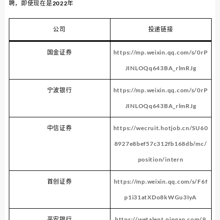
聘，即使现在是2022年
公司
投递链接
国金证券
https://mp.weixin.qq.com/s/0rP
JINLOQq643BA_rlmRJg
宁波银行
https://mp.weixin.qq.com/s/0rP
JINLOQq643BA_rlmRJg
中信证券
https://wecruit.hotjob.cn/SU60
8927e8bef57c312fb168db/mc/
position/intern
首创证券
https://mp.weixin.qq.com/s/F6f
p1i31atXDo8kWGu3IyA
平安银行
https://wetalent.pingan.com/9