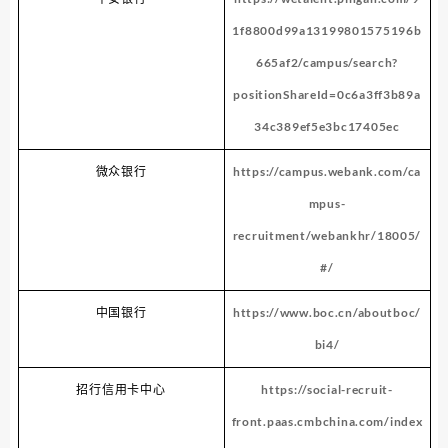
1f8800d99a13199801575196b
665af2/campus/search?
positionShareId=0c6a3ff3b89a
34c389ef5e3bc17405ec
微众银行
https://campus.webank.com/ca
mpus-
recruitment/webankhr/18005/
#/
中国银行
https://www.boc.cn/aboutboc/
bi4/
招行信用卡中心
https://social-recruit-
front.paas.cmbchina.com/index