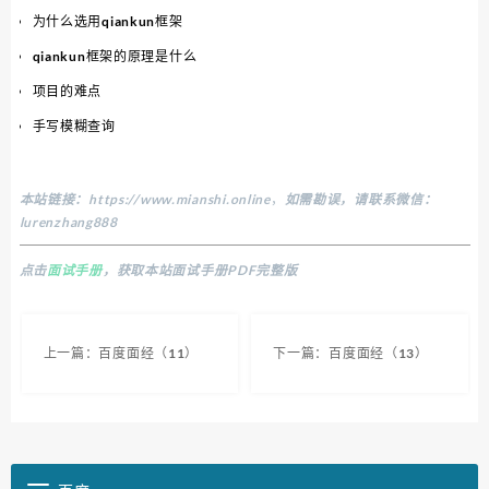
为什么选用qiankun框架
qiankun框架的原理是什么
项目的难点
手写模糊查询
本站链接：
https://www.mianshi.online
，
如需勘误，请联系微信：
lurenzhang888
点击
面试手册
，获取本站面试手册PDF完整版
上一篇：百度面经（11）
下一篇：百度面经（13）