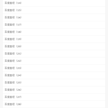
百度面经（14）
百度面经（15）
百度面经（16）
百度面经（17）
百度面经（18）
百度面经（19）
百度面经（20）
百度面经（21）
百度面经（22）
百度面经（23）
百度面经（24）
百度面经（25）
百度面经（26）
百度面经（27）
百度面经（28）