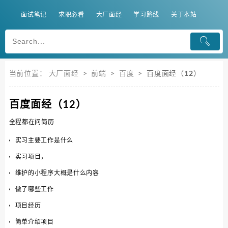
面试笔记
求职必看
大厂面经
学习路线
关于本站
当前位置：
大厂面经
>
前端
>
百度
>
百度面经（12）
百度面经（12）
全程都在问简历
实习主要工作是什么
实习项目，
维护的小程序大概是什么内容
做了哪些工作
项目经历
简单介绍项目