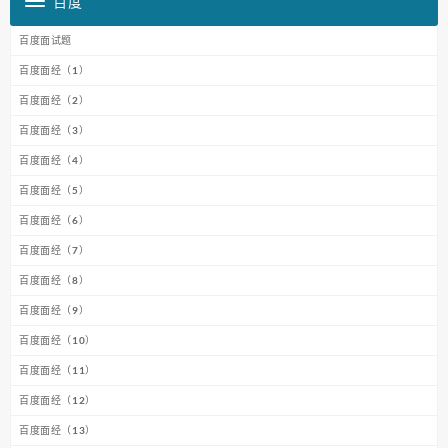
百度
百度面试题
百度面经（1）
百度面经（2）
百度面经（3）
百度面经（4）
百度面经（5）
百度面经（6）
百度面经（7）
百度面经（8）
百度面经（9）
百度面经（10）
百度面经（11）
百度面经（12）
百度面经（13）