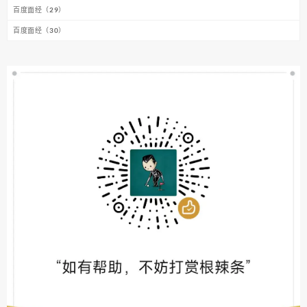
百度面经（29）
百度面经（30）