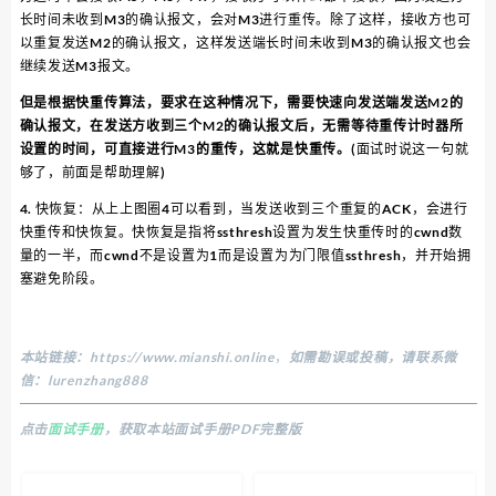
长时间未收到M3的确认报文，会对M3进行重传。除了这样，接收方也可
以重复发送M2的确认报文，这样发送端长时间未收到M3的确认报文也会
继续发送M3报文。
但是根据快重传算法，要求在这种情况下，需要快速向发送端发送M2的
确认报文，在发送方收到三个M2的确认报文后，无需等待重传计时器所
设置的时间，可直接进行M3的重传，这就是快重传。
(面试时说这一句就
够了，前面是帮助理解)
4. 快恢复：从上上图圈4可以看到，当发送收到三个重复的ACK，会进行
快重传和快恢复。快恢复是指将ssthresh设置为发生快重传时的cwnd数
量的一半，而cwnd不是设置为1而是设置为为门限值ssthresh，并开始拥
塞避免阶段。
本站链接：
https://www.mianshi.online
，
如需勘误或投稿，请联系微
信：lurenzhang888
点击
面试手册
，获取本站面试手册PDF完整版