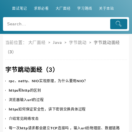
面试笔记
求职必看
大厂面经
学习路线
关于本站
当前位置：
大厂面经
>
Java
>
字节跳动
>
字节跳动面经
（3）
字节跳动面经（3）
rpc、netty、NIO实现原理，为什么要用NIO？
https和http的区别
浏览器输入url的过程
https如何保证安全性，讲下密钥交换具体过程
介绍常见网络攻击
每一次http请求都会建立TCP连接吗 ，输入url后物理层、数据链路