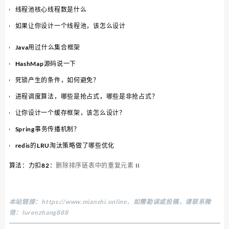
线程池核心线程数是什么
如果让你设计一个线程池，该怎么设计
Java用过什么集合框架
HashMap源码说一下
死锁产生的条件，如何避免？
进程调度算法，哪些是抢占式，哪些是非抢占式？
让你设计一个缓存框架，该怎么设计？
Spring事务传播机制？
redis的LRU淘汰策略做了哪些优化
算法：力扣82：
删除排序链表中的重复元素 II
本站链接：
https://www.mianshi.online
，
如需勘误或投稿，请联系微
信：lurenzhang888