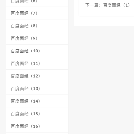
百度面经（6）
下一篇：百度面经（1）
百度面经（7）
百度面经（8）
百度面经（9）
百度面经（10）
百度面经（11）
百度面经（12）
百度面经（13）
百度面经（14）
百度面经（15）
百度面经（16）