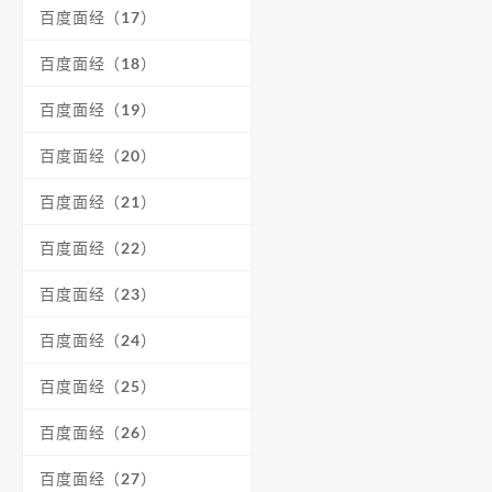
百度面经（17）
百度面经（18）
百度面经（19）
百度面经（20）
百度面经（21）
百度面经（22）
百度面经（23）
百度面经（24）
百度面经（25）
百度面经（26）
百度面经（27）