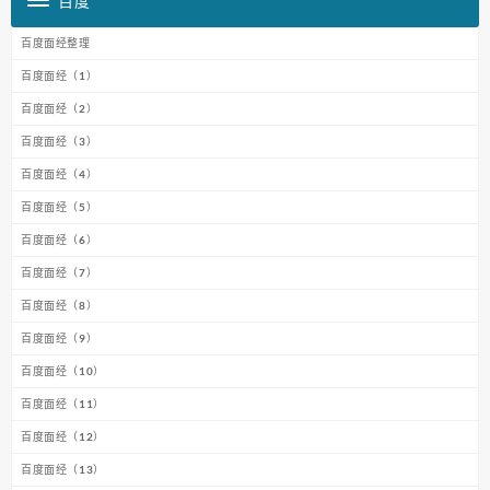
百度
百度面经整理
百度面经（1）
百度面经（2）
百度面经（3）
百度面经（4）
百度面经（5）
百度面经（6）
百度面经（7）
百度面经（8）
百度面经（9）
百度面经（10）
百度面经（11）
百度面经（12）
百度面经（13）