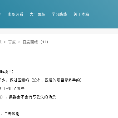
记
求职必看
大厂面经
学习路线
关于本站
试
>
百度
>
百度面经（11）
is项目）
多少，做过压测吗（没有，说我的项目是练手的）
，项目里用了哪些
（没有），集群会不会有写丢失的场景
接口，二者区别