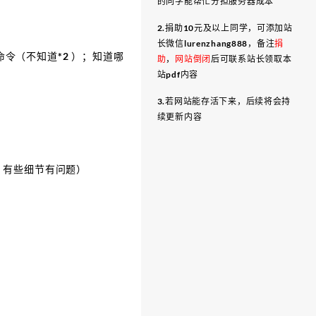
的同学能帮忙分担服务器成本
2.捐助10元及以上同学，可添加站
长微信lurenzhang888，备注
捐
命令（不知道*2 ）；知道哪
助
，
网站倒闭
后可联系站长领取本
站pdf内容
3.若网站能存活下来，后续将会持
续更新内容
，有些细节有问题）