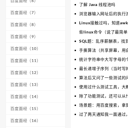
百度面经（6）
了解 Java 线程池吗
百度面经（7）
浏览器输入网址后的执行
Linux接触过吗，知道
百度面经（8）
些linux命令（说了最简单
百度面经（9）
SQL题：乱序薪酬表，找
百度面经（10）
手撕算法（共享屏幕，用自
统计字符串中大写字母的
百度面经（11）
最长递增子序列（当时写
百度面经（12）
算法后又问了一些测试的
百度面经（13）
使用过什么测试工具，大概
除了功能测试，还可以从
百度面经（14）
场景题：用百度搜索，拿
百度面经（15）
过了两天通知我一面通过，
百度面经（16）