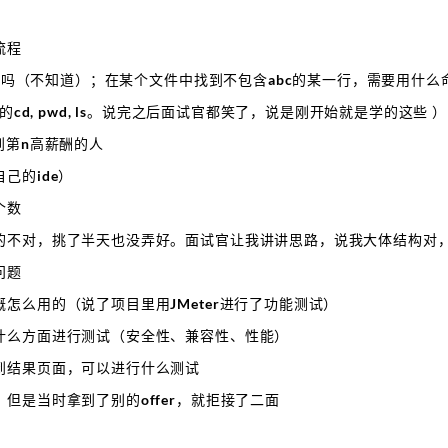
流程
awk吗（不知道）；在某个文件中找到不包含abc的某一行，需要用什么
的cd, pwd, ls。说完之后面试官都笑了，说是刚开始就是学的这些 ）
到第n高薪酬的人
己的ide）
个数
的不对，挑了半天也没弄好。面试官让我讲讲思路，说我大体结构对
问题
怎么用的（说了项目里用JMeter进行了功能测试）
什么方面进行测试（安全性、兼容性、性能）
到结果页面，可以进行什么测试
但是当时拿到了别的offer，就拒接了二面