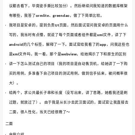
议都去看下，毕竟徒手撕比较加分）。然后继续问我知道的数据库框架
有哪些，我答了ormlite、greendao，做了下简单比较。
我项目是安卓的，提到负责UI页面，然后面试官问我安卓的页面用什么
写的，我当时有点懵，就说了每个页面或者组件都是xml文件，讲了下
android的几个标签，解释了一下。面试官给我看了的app，问我这些也
是xml文件吗，我一看，那个是webview，给她揭示了下和原生的区别
讲一下怎么测试自己的项目（我的项目是自动售货机，给她讲了一下购
买的用例，多准备下自己项目的测试用例，做到信手拈来，被问概率很
大）。
给两个，求公共最长子串和长度（没写出来，讲了思路，她看我还是刷
过题，就放过了）。 由于我是从长沙去武汉面试的，面试官让我直接去
二面，很人性化，当天已经很晚了～
二面
自我介绍