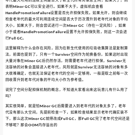
年代最大可用的连续空间是否大于新生代所有对象总空间，如果大于，则
表明Minor GC可以安全进行。如果不大于，虚拟机会查看
HandlePromotionFailure设置是否允许担保失败。如果允许，则会继续
检查老年代的最大可利用连续空间是否大于历次晋升到老年代对象的平均
大小，如果大于，则会尝试进行一次Minor GC（存在一定风险），如果
小于或者HandlePromotionFailure设置不允许担保失败，则这一次会进
行Full GC。
这里解释为什么会存在风险，因为在新生代使用的垃圾收集算法是复制算
法，前面也提到了，只有一个Survivor空间作为轮换备份，如果这时出现
大量对象在Minor GC后仍然存活，则需要老年代进行担保，Survivor无
法容纳的对象会直接进入老年代，风险就是Survivor无法容纳的对象有多
大很难确定，也就无法保证老年代的空间一定够用，一般是取之前每一次
回收晋升到老年代对象的平均大小作为参考值。
说完了空间分配担保机制的概念，不知道大家看出来这玩意儿有什么用了
吗？
其实很简单，就是怕Minor GC后需要进入到老年代的对象太多了，老年
代没有那么大空间，先提前检查一下，如果检查结果显示老年代确实装不
下，那么这次Minor GC就得改成Full GC，那Full GC完了老年代空间还是
不够呢？那会OOM内存溢出的