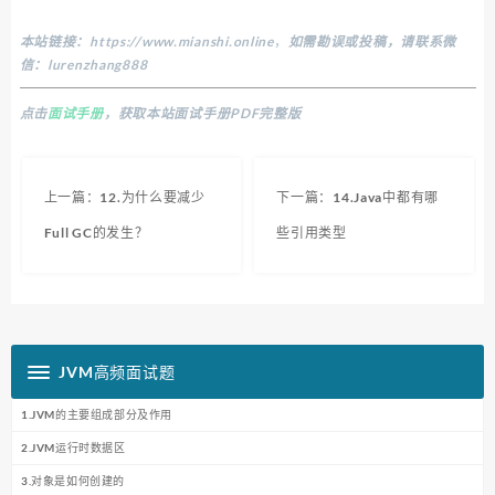
本站链接：
https://www.mianshi.online
，
如需勘误或投稿，请联系微
信：lurenzhang888
点击
面试手册
，获取本站面试手册PDF完整版
上一篇：12.为什么要减少
下一篇：14.Java中都有哪
Full GC的发生？
些引用类型
JVM高频面试题
1.JVM的主要组成部分及作用
2.JVM运行时数据区
3.对象是如何创建的