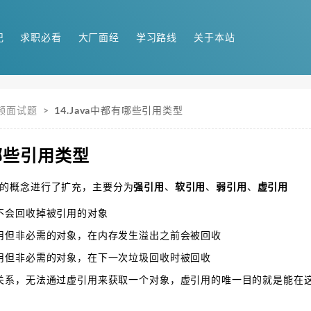
记
求职必看
大厂面经
学习路线
关于本站
高频面试题
>
14.Java中都有哪些引用类型
有哪些引用类型
对引用的概念进行了扩充，主要分为
强引用
、
软引用
、
弱引用
、
虚引用
不会回收掉被引用的对象
用但非必需的对象，在内存发生溢出之前会被回收
用但非必需的对象，在下一次垃圾回收时被回收
关系，无法通过虚引用来获取一个对象，虚引用的唯一目的就是能在