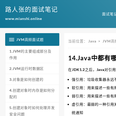
路人张的面试笔记
面试笔
www.mianshi.online
JVM高频面试题
当前位置：
Java
>
JVM
1.JVM的主要组成部分及
14.Java中都
作用
2.JVM运行时数据区
在JDK1.2之后，Java
3.对象是如何创建的
强引用：垃圾收集器永远
软引用：用来描述一些有
4.创建对象时内存是如何分
弱引用：用来描述一些有
配的
虚引用：最弱的一种引用
5.创建对象时如何处理并发
统通知
安全问题