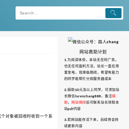
网站救助计划
1.为阅读体验，本站无任何广告，
也无任何盈利方法，站长一直在用
爱发电，现濒临倒闭，希望有能力
的同学能帮忙分担服务器成本
2.捐助10元及以上同学，可添加站
长微信lurenzhang888，备注
捐
助
，
网站倒闭
后可联系站长领取本
站pdf内容
这个对象被回收时收到一个系
3.若网站能存活下来，后续将会持
续更新内容