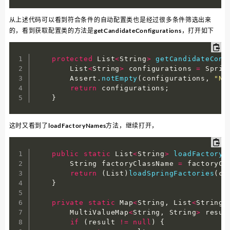
从上述代码可以看到符合条件的自动配置类也是经过很多条件筛选出来
的，看到获取配置类的方法是getCandidateConfigurations，打开如下
protected
 List
<
String
>
getCandidateConf
        List
<
String
>
 configurations 
=
 Sprin
        Assert
.
notEmpty
(
configurations
,
"No
return
 configurations
;
}
这时又看到了loadFactoryNames方法，继续打开，
public
static
 List
<
String
>
loadFactoryN
        String factoryClassName 
=
 factoryCl
return
(
List
)
loadSpringFactories
(
cl
}
private
static
 Map
<
String
,
 List
<
String
>
        MultiValueMap
<
String
,
 String
>
 resul
if
(
result 
!=
null
)
{