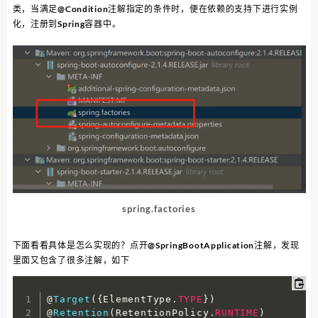
类，当满足@Condition注解指定的条件时，便在依赖的支持下进行实例
化，注册到Spring容器中。
spring.factories
下面看看具体是怎么实现的？点开@SpringBootApplication注解，发现
里面又包含了很多注解，如下
@
Target
(
{
ElementType
.
TYPE
}
)
@
Retention
(
RetentionPolicy
.
RUNTIME
)