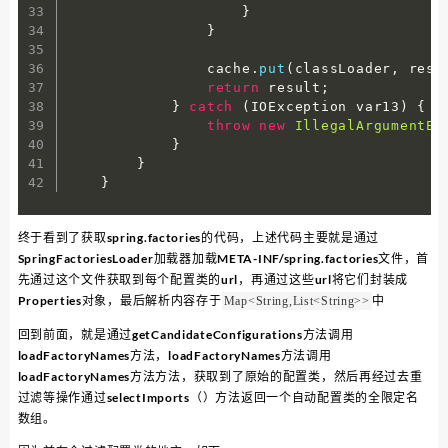
}
}
                cache
.
put
(
classLoader
,
 resu
return
 result
;
}
catch
(
IOException var13
)
{
throw
new
IllegalArgumentEx
}
}
}
终于看到了获取spring.factories的代码，上述代码主要就是通过
SpringFactoriesLoader加载器加载META-INF/spring.factories文件，首
先通过这个文件获取到每个配置类的url，再通过这些url将它们封装成
Properties对象，最后解析内容存于
中
Map<String,List<String>>
回到前面，就是通过getCandidateConfigurations方法调用
loadFactoryNames方法，loadFactoryNames方法调用
loadFactoryNames方法方法，获取到了原始的配置类，然后再经过去重
过滤等操作通过selectImports（）方法返回一个自动配置类的全限定名
数组。