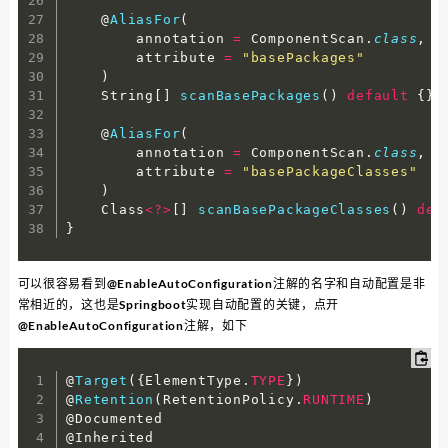
    @
AliasFor
(
        annotation 
=
 ComponentScan
.
class
,
        attribute 
=
"basePackages"
)
    String
[
]
scanBasePackages
(
)
default
{
}
;
    @
AliasFor
(
        annotation 
=
 ComponentScan
.
class
,
        attribute 
=
"basePackageClasses"
)
    Class
<
?
>
[
]
scanBasePackageClasses
(
)
def
}
可以很容易看到@EnableAutoConfiguration注解的名字和自动配置是非
常相近的，这也是Springboot实现自动配置的关键，点开
@EnableAutoConfiguration注解，如下
@
Target
(
{
ElementType
.
TYPE
}
)
@
Retention
(
RetentionPolicy
.
RUNTIME
)
@Documented

@Inherited
