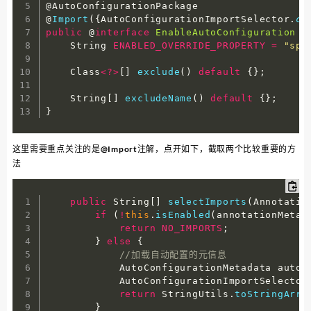
@AutoConfigurationPackage

@
Import
(
{
AutoConfigurationImportSelector
.
cl
public
 @
interface
EnableAutoConfiguration
{
    String 
ENABLED_OVERRIDE_PROPERTY
=
"spr
    Class
<
?
>
[
]
exclude
(
)
default
{
}
;
    String
[
]
excludeName
(
)
default
{
}
;
}
这里需要重点关注的是@Import注解，点开如下，截取两个比较重要的方
法
public
 String
[
]
selectImports
(
Annotatio
if
(
!
this
.
isEnabled
(
annotationMetad
return
NO_IMPORTS
;
}
else
{
//加载自动配置的元信息
            AutoConfigurationMetadata autoC
            AutoConfigurationImportSelector
return
 StringUtils
.
toStringArra
}