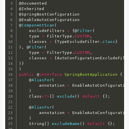
@Documented

@Inherited

@SpringBootConfiguration

@EnableAutoConfiguration

@
ComponentScan
(
    excludeFilters 
=
{
@
Filter
(
    type 
=
 FilterType
.
CUSTOM
,
    classes 
=
{
TypeExcludeFilter
.
class
}
)
,
 @
Filter
(
    type 
=
 FilterType
.
CUSTOM
,
    classes 
=
{
AutoConfigurationExcludeFilt
)
}
)
public
 @
interface
SpringBootApplication
{
    @
AliasFor
(
        annotation 
=
 EnableAutoConfiguratio
)
    Class
<
?
>
[
]
exclude
(
)
default
{
}
;
    @
AliasFor
(
        annotation 
=
 EnableAutoConfiguratio
)
    String
[
]
excludeName
(
)
default
{
}
;