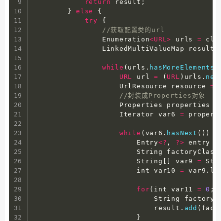
return
 result
;
}
else
{
try
{
//获取配置类的url
                Enumeration
<
URL
>
 urls 
=
 cla
                LinkedMultiValueMap result 
while
(
urls
.
hasMoreElements
(
URL
 url 
=
(
URL
)
urls
.
nex
                    UrlResource resource 
=
//封装成Properties对象
                    Properties properties 
=
                    Iterator var6 
=
 propert
while
(
var6
.
hasNext
(
)
)
{
                        Entry
<
?
,
?
>
 entry 
=
                        String factoryClass
                        String
[
]
 var9 
=
 Str
                        int var10 
=
 var9
.
le
for
(
int var11 
=
0
;
 
                            String factoryN
                            result
.
add
(
fact
}