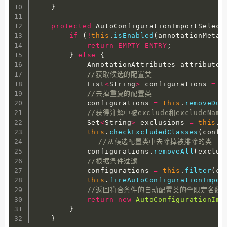
}
protected
 AutoConfigurationImportSelect
if
(
!
this
.
isEnabled
(
annotationMetad
return
EMPTY_ENTRY
;
}
else
{
            AnnotationAttributes attributes
//获取候选的配置类
            List
<
String
>
 configurations 
=
t
//去掉重复的配置类
            configurations 
=
this
.
removeDup
//获得注解中被exclude和excludeNa
            Set
<
String
>
 exclusions 
=
this
.
g
this
.
checkExcludedClasses
(
confi
//从候选配置类中去除掉被排除的类
            configurations
.
removeAll
(
exclus
//根据条件过滤
            configurations 
=
this
.
filter
(
co
this
.
fireAutoConfigurationImpor
//返回符合条件的自动配置类的全限定名数
return
new
AutoConfigurationImp
}
}