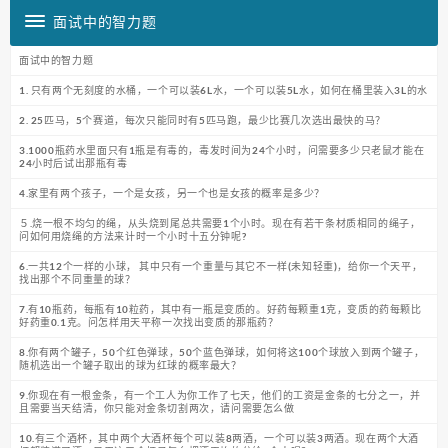
面试中的智力题
面试中的智力题
1. 只有两个无刻度的水桶，一个可以装6L水，一个可以装5L水，如何在桶里装入3L的水
2. 25匹马，5个赛道，每次只能同时有5匹马跑，最少比赛几次选出最快的马？
3.1000瓶药水里面只有1瓶是有毒的，毒发时间为24个小时，问需要多少只老鼠才能在
24小时后试出那瓶有毒
4.家里有两个孩子，一个是女孩，另一个也是女孩的概率是多少？
５.烧一根不均匀的绳，从头烧到尾总共需要1个小时。现在有若干条材质相同的绳子，
问如何用烧绳的方法来计时一个小时十五分钟呢?
6.一共12个一样的小球， 其中只有一个重量与其它不一样(未知轻重)，给你一个天平，
找出那个不同重量的球？
7.有10瓶药，每瓶有10粒药，其中有一瓶是变质的。好药每颗重1克，变质的药每颗比
好药重0.1克。问怎样用天平称一次找出变质的那瓶药？
8.你有两个罐子，50个红色弹球，50个蓝色弹球，如何将这100个球放入到两个罐子，
随机选出一个罐子取出的球为红球的概率最大？
9.你现在有一根金条，有一个工人为你工作了七天，他们的工资是金条的七分之一，并
且需要当天结清，你只能对金条切割两次，请问需要怎么做
10.有三个酒杯，其中两个大酒杯每个可以装8两酒，一个可以装3两酒。现在两个大酒