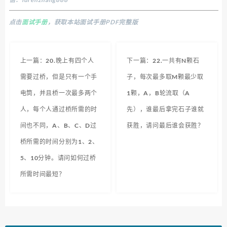
点击
面试手册
，获取本站面试手册PDF完整版
上一篇：20.晚上有四个人
下一篇：22.一共有N颗石
需要过桥，但是只有一个手
子，每次最多取M颗最少取
电筒，并且桥一次最多两个
1颗，A，B轮流取（A
人，每个人通过桥所需的时
先），谁最后拿完石子谁就
间也不同，A、B、C、D过
获胜，请问最后谁会获胜？
桥所需的时间分别为1、2、
5、10分钟。请问如何过桥
所需时间最短？