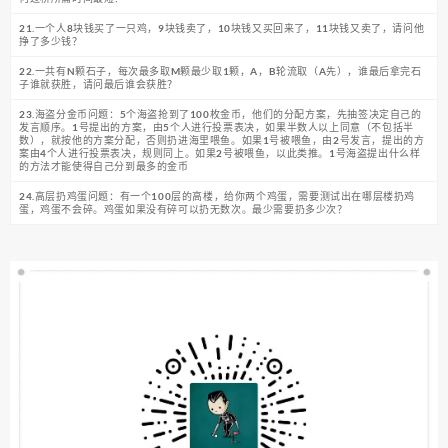
21.一个人8块钱买了一只鸡，9块钱卖了，10块钱又买回来了，11块钱又卖了，请问他
挣了多少钱？
22.一共有N颗石子，每次最多取M颗最少取1颗，A，B轮流取（A先），谁最后拿完石
子谁就获胜，请问最后谁会获胜？
23.海盗分金币问题：5个海盗抢到了100枚金币，他们的分配方案，先抽签决定自己的
发言顺序。1号提出的方案，由5个人进行投票表决，如果半数人以上同意（不包括半
数），就按他的方案分配，否则扔进海里喂鱼。如果1号被喂鱼，由2号发言，提出的方
案由4个人进行投票表决，规则同上。如果2号被喂鱼，以此类推。1号海盗提出什么样
的方法才能使得自己分到最多的金币
24.高层扔鸡蛋问题：有一个100层的高楼，给你两个鸡蛋，需要测试出在哪层楼扔鸡
蛋，鸡蛋不会碎。鸡蛋如果没有碎可以扔无数次。最少需要扔多少次？