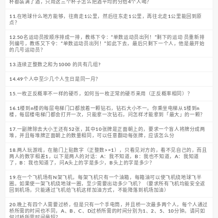
杯都装满了酒，只用这三个杯子怎么把酒平均的分给4个人喝？
11.在地球什么地方能够，往南走1公里，然后往东走1公里，再往北走1公里能回到原
点？
12.50名运动员按顺序排成一排，教练下令：“单数运动员出列！”剩下的运动 员重新排
列编号，教练又下令：“单数运动员出列！”如此下去，最后只剩下一个人，他是最开始
的几号运动员？
13.连续正整数之和为1000 的共有几组?
14.49个人中至少几个人生日是同一月？
15.一枚正反概率不一样的硬币，如何当一枚正常的硬币来用（正反概率相同）？
16.1楼到n楼的每层电梯门口都放着一颗钻石，钻石大小不一。你乘坐电梯从1楼到n
楼，每层楼电梯门都会打开一次，只能拿一次钻石，问怎样才能拿到「最大」的一颗？
17.一副牌除去大小王还有52张，其中10张牌是正面朝上的，要求一个盲人将牌分成两
堆，并且每堆牌正面朝上的数量相同，可以任意翻动每张牌，应该怎么分
18.两人玩游戏，在脑门上贴数字（正整数>=1），只看见对方的，看不见自己的，而且
两人的数字相差1，以下是两人的对话：A：我不知道，B：我也不知道，A：我知道
了，B：我也知道了，问A头上的字是多少，B头上的字是多少？
19.在一个飞机场有N架飞机，每架飞机只有一个油箱，每箱油可以使飞机绕地球飞半
圈。如果使一架飞机绕地球一圈，至少需要出动多少飞机？（要求所有飞机均能安全返
回到机场，只能通过飞机给飞机这样加油方式，不能降落到机场加油）
20.晚上有四个人需要过桥，但是只有一个手电筒，并且桥一次最多两个人，每个人通过
桥所需的时间也不同，A、B、C、D过桥所需的时间分别为1、2、5、10分钟。请问如
何过桥所需时间最短？