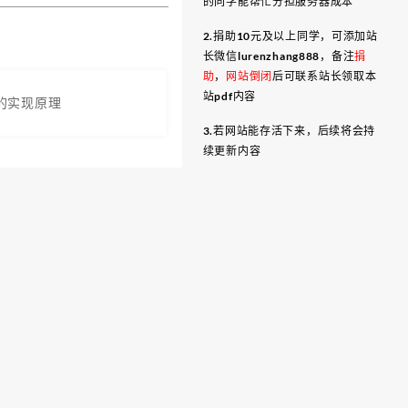
的同学能帮忙分担服务器成本
2.捐助10元及以上同学，可添加站
长微信lurenzhang888，备注
捐
助
，
网站倒闭
后可联系站长领取本
站pdf内容
t的实现原理
3.若网站能存活下来，后续将会持
续更新内容