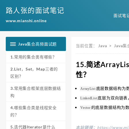
路人张的面试笔记
面试笔
www.mianshi.online
Java集合高频面试题
当前位置：
Java
>
Java
1.常用的集合类有哪些？
15.简述ArrayL
2.List，Set，Map三者的
性？
区别？
3.常用集合框架底层数据结
底层数据结构为
ArrayList
构
底层为双向链表
LinkedList
的底层数据结构为
4.哪些集合类是线程安全
Vector
的？
5.迭代器Iterator是什么
本站链接：
https://www.mi