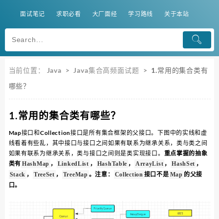
面试笔记
求职必看
大厂面经
学习路线
关于本站
当前位置：
Java
>
Java集合高频面试题
>
1.常用的集合类有
哪些？
1.常用的集合类有哪些？
Map接口和Collection接口是所有集合框架的父接口。下图中的实线和虚
线看着有些乱，其中接口与接口之间如果有联系为继承关系，类与类之间
如果有联系为继承关系，类与接口之间则是类实现接口。
重点掌握的抽象
类有
，
，
，
，
，
HashMap
LinkedList
HashTable
ArrayList
HashSet
，
，
。注意：
接口不是
的父接
Stack
TreeSet
TreeMap
Collection
Map
口。