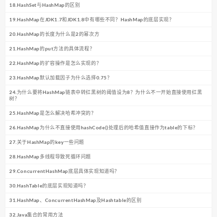
18.HashSet与HashMap的区别
19.HashMap在JDK1.7和JDK1.8中有哪些不同？HashMap的底层实现？
20.HashMap的长度为什么是2的幂次方
21.HashMap的put方法的具体流程？
22.HashMap的扩容操作是怎么实现的？
23.HashMap默认加载因子为什么选择0.75？
24.为什么要将HashMap链表中转红黑树的阈值设为8？为什么不一开始直接使用红黑
树？
25.HashMap是怎么解决哈希冲突的？
26.HashMap为什么不直接使用hashCode()处理后的哈希值直接作为table的下标？
27.关于HashMap的key一些问题
28.HashMap多线程导致死循环问题
29.ConcurrentHashMap底层具体实现知道吗？
30.HashTable的底层实现知道吗？
31.HashMap、ConcurrentHashMap及Hashtable的区别
32.Java集合的常用方法