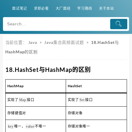
面试笔记
求职必看
大厂面经
学习路线
关于本站
当前位置：
Java
>
Java集合高频面试题
>
18.HashSet与
HashMap的区别
18.HashSet与HashMap的区别
HashMap
HashSet
实现了
接口
实现了
接口
Map
Set
存储键值对
存储对象
唯一，
不唯一
存储对象唯一
key
value