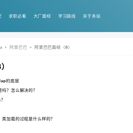
记
求职必看
大厂面经
学习路线
关于本站
a
>
阿里巴巴
>
阿里巴巴面经（8）
8）
hMap的底层
题吗？怎么解决的？
吗？
？类加载的过程是什么样的？