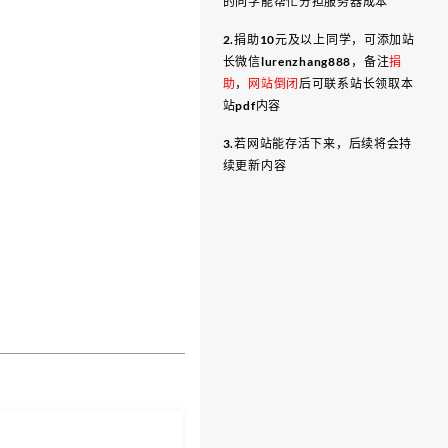
的同学能帮忙分担服务器成本
2.捐助10元及以上同学，可添加站
长微信lurenzhang888，备注
捐
助
，
网站倒闭
后可联系站长领取本
站pdf内容
3.若网站能存活下来，后续将会持
续更新内容