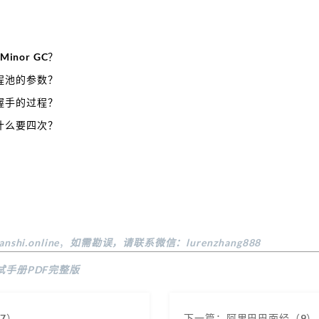
inor GC？
程池的参数？
握手的过程？
什么要四次？
anshi.online
，
如需勘误，请联系微信：lurenzhang888
试手册PDF完整版
7）
下一篇：阿里巴巴面经（9）