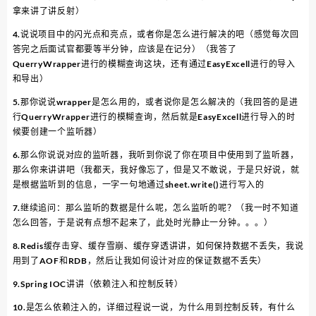
拿来讲了讲反射）
4.说说项目中的闪光点和亮点，或者你是怎么进行解决的吧（感觉每次回
答完之后面试官都要等半分钟，应该是在记分）（我答了
QuerryWrapper进行的模糊查询这块，还有通过EasyExcell进行的导入
和导出）
5.那你说说wrapper是怎么用的，或者说你是怎么解决的（我回答的是进
行QuerryWrapper进行的模糊查询，然后就是EasyExcell进行导入的时
候要创建一个监听器）
6.那么你说说对应的监听器，我听到你说了你在项目中使用到了监听器，
那么你来讲讲吧（我都天，我好像忘了，但是又不敢说，于是只好说，就
是根据监听到的信息，一字一句地通过sheet.write()进行写入的
7.继续追问：那么监听的数据是什么呢，怎么监听的呢？（我一时不知道
怎么回答，于是说有点想不起来了，此处时光静止一分钟。。。）
8.Redis缓存击穿、缓存雪崩、缓存穿透讲讲，如何保持数据不丢失，我说
用到了AOF和RDB，然后让我如何设计对应的保证数据不丢失）
9.Spring IOC讲讲（依赖注入和控制反转）
10.是怎么依赖注入的，详细过程说一说，为什么用到控制反转，有什么