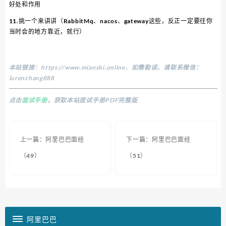
好处和作用
11.挑一个来讲讲（RabbitMq、nacos、gateway这些，反正一定要往你
当时会的地方靠近，就行）
本站链接：
https://www.mianshi.online
，
如需勘误，请联系微信：
lurenzhang888
点击
面试手册
，获取本站面试手册PDF完整版
上一篇：阿里巴巴面经
下一篇：阿里巴巴面经
（49）
（51）
阿里巴巴