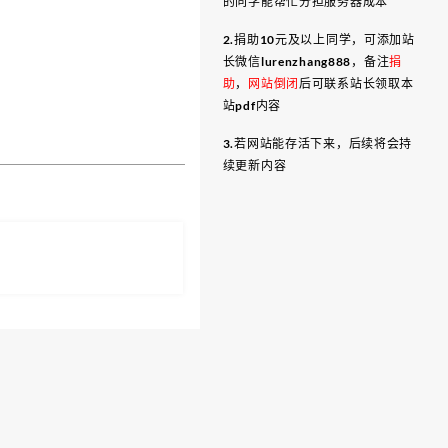
的同学能帮忙分担服务器成本
2.捐助10元及以上同学，可添加站
长微信lurenzhang888，备注
捐
助
，
网站倒闭
后可联系站长领取本
站pdf内容
3.若网站能存活下来，后续将会持
续更新内容
）