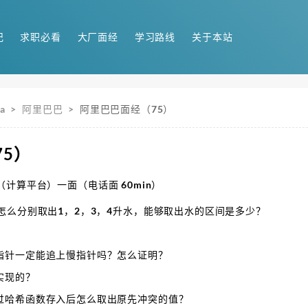
记
求职必看
大厂面经
学习路线
关于本站
a
>
阿里巴巴
>
阿里巴巴面经（75）
5）
里云（计算平台）一面（电话面 60min）
怎么分别取出1，2，3，4升水，能够取出水的区间是多少？
指针一定能追上慢指针吗？怎么证明？
实现的？
过哈希函数存入后怎么取出原先冲突的值？