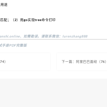
及用途
配；（2）用go实现tree命令打印
anshi.online
，
如需勘误，请联系微信：lurenzhang888
试手册PDF完整版
74）
下一篇：阿里巴巴面经（76