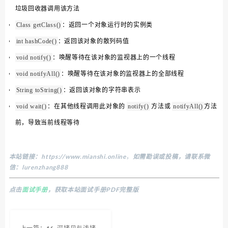
垃圾回收器调用该方法
：返回一个对象运行时的实例类
Class getClass()
：返回该对象的散列码值
int hashCode()
：唤醒等待在该对象的监视器上的一个线程
void notify()
：唤醒等待在该对象的监视器上的全部线程
void notifyAll()
：返回该对象的字符串表示
String toString()
：在其他线程调用此对象的
方法或
方法
void wait()
notify()
notifyAll()
前，导致当前线程等待
本站链接：
https://www.mianshi.online
，
如需勘误或投稿，请联系微
信：lurenzhang888
点击
面试手册
，获取本站面试手册PDF完整版