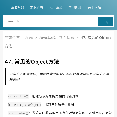
面试笔记
求职必看
大厂面经
学习路线
关于本站
当前位置：
Java
>
Java基础高频面试题
>
47. 常见的Object
方法
47. 常见的Object方法
这些方法都很重要，面试经常会问到，要结合其他知识将这些方法理
解透彻
：创建与该对象的类相同的新对象
Object clone()
：比较两对象是否相等
boolean equals(Object)
：当垃圾回收器确定不存在对该对象的更多引用时，对象
void finalize()