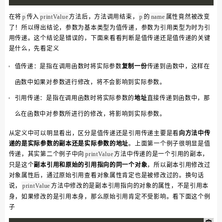
在将
传入
方法后，方法调用结束，
的
属性竟然被改变
p
printValue
p
name
了！所以得出结论，参数为基本类型为值传递，参数为引用类型为时为引
用传递。这个结论是错误的，下面来看看判断是值传递还是值传递的关键
是什么，先看定义
值传递：是指在调用函数时将实际参数
复制一份
传递到函数中，这样在
函数中如果对参数进行修改，将不会影响到实际参数。
引用传递：是指在调用函数时将实际参数的
地址
直接传递到函数中，那
么在函数中对参数所进行的修改，将影响到实际参数。
从定义中可以明显看出，区分是值传递还是引用传递主要是看
向方法中传
递的是实际参数的副本还是实际参数的地址
。上面第一个例子很明显是值
传递，其实第二个例子中向
方法中传递的是一个引用的副本，
printValue
只是这个
副本引用和原始的引用指向的同一个对象
，所以副本引用修改过
对象属性后，通过原始引用查看对象属性肯定也是被修改过的。换句话
说，
方法中修改的是副本引用指向的对象的属性，不是引用本
printValue
身，如果修改的是引用本身，那么原始引用肯定不受影响。看下面这个例
子