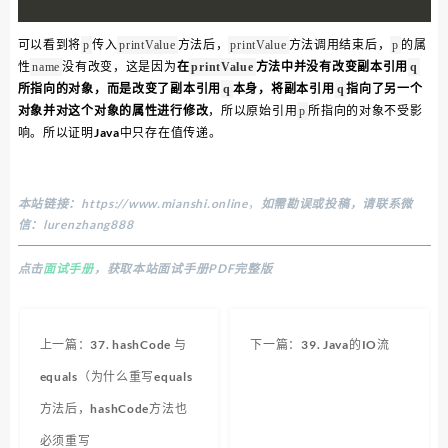
可以看到将
传入
方法后，
方法调用结束后，
的属
p
printValue
printValue
p
性
没有改变，这是因为
在
方法中并没有改变副本引用
name
printValue
q
所指向的对象，而是改变了副本引用
本身，将副本引用
指向了另一个
q
q
对象并对这个对象的属性进行修改
，所以原始引用
所指向的对象不受影
p
响。所以证明Java中只存在值传递。
本站链接：
https://www.mianshi.online
，
如需勘误或投稿，请联系微
信：lurenzhang888
点击
面试手册
，获取本站面试手册PDF完整版
上一篇：37. hashCode 与
下一篇：39. Java的IO流
equals（为什么重写equals
方法后，hashCode方法也
必须重写