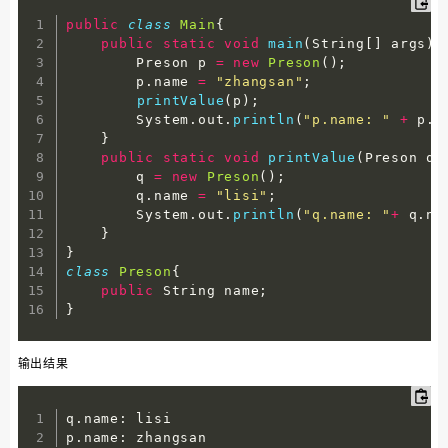
public
class
Main
{
public
static
void
main
(
String
[
]
 args
)
        Preson p 
=
new
Preson
(
)
;
        p
.
name 
=
"zhangsan"
;
printValue
(
p
)
;
        System
.
out
.
println
(
"p.name: "
+
 p
.
n
}
public
static
void
printValue
(
Preson q
)
        q 
=
new
Preson
(
)
;
        q
.
name 
=
"lisi"
;
        System
.
out
.
println
(
"q.name: "
+
 q
.
na
}
}
class
Preson
{
public
 String name
;
}
输出结果
q
.
name
:
 lisi

p
.
name
:
 zhangsan