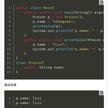
public
class
Main
{
public
static
void
main
(
String
[
]
 args
)
        Preson p 
=
new
Preson
(
)
;
        p
.
name 
=
"zhangsan"
;
printValue
(
p
)
;
        System
.
out
.
println
(
"p.name: "
+
 p
.
n
}
public
static
void
printValue
(
Preson q
)
        q
.
name 
=
"lisi"
;
        System
.
out
.
println
(
"q.name: "
+
 q
.
na
}
}
class
Preson
{
public
 String name
;
}
输出结果
q
.
name
:
 lisi

p
.
name
:
 lisi