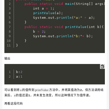
public
static
void
main
(
String
[
]
 args
)
        int a 
=
1
;
printValue
(
a
)
;
        System
.
out
.
println
(
"a:"
+
 a
)
;
}
public
static
void
printValue
(
int b
)
{
        b 
=
2
;
        System
.
out
.
println
(
"b:"
+
 b
)
;
}
}
输出
b
:
2
a
:
1
可以看到将
的值传到
方法中，并将其值改为2。但方法调用结
a
printValue
束后，
的值还是1，并未发生改变，所以这种情况下为值传递。
a
再看这段代码