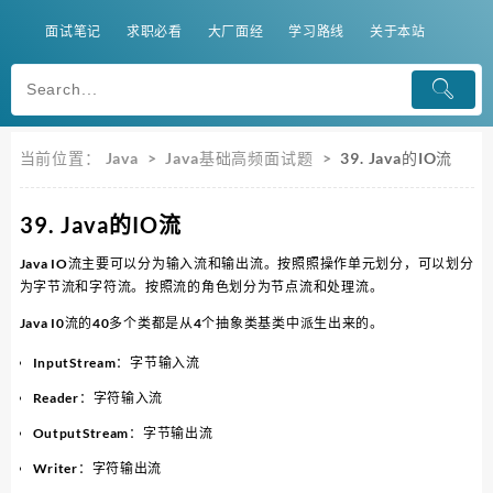
面试笔记
求职必看
大厂面经
学习路线
关于本站
当前位置：
Java
>
Java基础高频面试题
>
39. Java的IO流
39. Java的IO流
Java IO流主要可以分为输入流和输出流。按照照操作单元划分，可以划分
为字节流和字符流。按照流的角色划分为节点流和处理流。
Java I0流的40多个类都是从4个抽象类基类中派生出来的。
InputStream：字节输入流
Reader：字符输入流
OutputStream：字节输出流
Writer：字符输出流