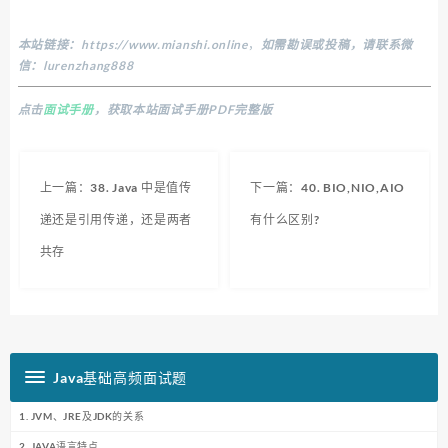
本站链接：
https://www.mianshi.online
，
如需勘误或投稿，请联系微
信：lurenzhang888
点击
面试手册
，获取本站面试手册PDF完整版
上一篇：38. Java 中是值传
下一篇：40. BIO,NIO,AIO
递还是引用传递，还是两者
有什么区别?
共存
Java基础高频面试题
1. JVM、JRE及JDK的关系
2. JAVA语言特点