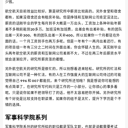
少钱。
航空航天目前效益比较好，算是研究所中薪资比较高的。另外食堂和宿舍
都有，如果没宿舍还会有租房补贴。但是挣钱和互联网公司肯定没法比。
薪资的话刚毕业的学生每月到手大概是一万出头，工资加上各种补贴年薪
差不多税前能到20多万。加班没有加班费，出差会有出差补贴，有的团队
出差一天补300，有的团队出差一天补400。所以如果你一个月都驻在外
面的话，一个月工资到手也两万多呢。但是一年有个一两月出差还行，有
的项目组一年有三分之二时间在外面出差，你会怀疑人生的。其实刚毕业
头两年航空航天的薪资和互联网公司差距不大，不过在两三年后薪资水平
就会逐渐拉开，研究所薪资涨的都慢。
另外航空航天的研究所是很忙的，所以别想着进来轻松。研究所的忙法和
互联网公司不是一种忙法，有的人在工作强度大的互联网公司待过的可能
觉得自己 996 和 007 都能抗，来个研究所还怕啥？我是想说你可能想的
有点简单了，在研究所写代码只是工作的一小部分，让你烦心的事多着
呢。只是说你如果不把领导打了的话，他不太容易把你开掉。另外研究所
有个好处是比较支持在职读博，如果你的组不是太忙，提升下学历是个不
错的选择。
军事科学院系列
军事科学院系列的研究所招的职位都是军队文职，也就是说都需要考试