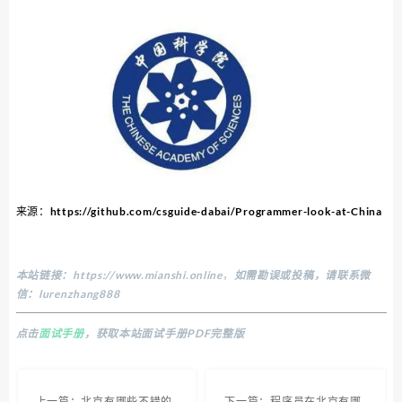
来源：https://github.com/csguide-dabai/Programmer-look-at-China
本站链接：
https://www.mianshi.online
，
如需勘误或投稿，请联系微
信：lurenzhang888
点击
面试手册
，获取本站面试手册PDF完整版
上一篇：北京有哪些不错的
下一篇：程序员在北京有哪