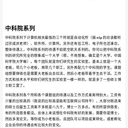
中科院系列
中科院系列下计算机相关最强的三个所就是自动化所（搞 nlp 的应该都听
过宗成庆老师）、软件所、计算所。另外还有信工所、电子所也还凑合。
整体待遇上，中科院系列的待遇不如航空航天系列的。你可以把中科院系
列的研究所完全的想象成一个大学（嗯，不用想象，确实是个大学，中国
科学院大学嘛）。每个团队就是你们研究生的实验室。基本上就是一个大
老板，带几个小老板，再带几个职工，另外再配几个中科院的学生。课题
组想要挣钱也是需要大老板出去拉活，然后小老板带着学生去干活。工作
方式和技术水平和你们研究生的实验室一模一样的，就是多了一些硕士博
士职工罢了。
中科院系列各个所和各个课题组的待遇以及工作方式差距特别大，工资有
少量的比较高的（我说的比较高是能和互联网公司持平），大部分刚进来
的硕士应届生工资差不多就是八九千，博士一万多点。有的所提供宿舍，
有的所连宿舍都没。总体上来说想在中科院有好的发展，需要你是博士，
然后多发论文。等你成为小老板后，且团队可以项目成果转化，或者孵化
企业后你的待遇会有比较大的变化。