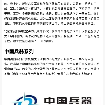
的。我上时，听过几家军事科学院下属单位来宣讲，只是有个粗略的了
解。军队文职也是上班制的，上班时也是需要穿军装的，下班后的生活不
干预。工资有个很详细的职称对应表，硕士进去我记得是一万出头。想有
好的发展最好去抓总单位，因为上面提的很多研究所想要项目都得抓总单
位批。不过抓总单位的科研岗都要博士了，硕士进去只能是支撑岗位。
北京来我们学校宣讲的几家军科院下属研究所都是承诺户口以及包解决子
女上学问题的。当时说的是博士进去副营级，会提供一个四十平左右的房
子住。硕士就是普通两人一间的宿舍。
中国兵器系列
中国兵器系列计算机相关专业招的不是太多，其实每年一共招的人也不
多。我最初对中国兵器系列的研究所有了解是一个所来我们学校宣讲。感
觉中国兵器在西安的几个所能算的上是西安研究所的天花板了吧，待遇还
不错（和航天504所比我有点不太确定）但是在北京我就不太清楚了