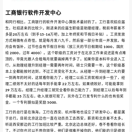
工商银行软件开发中心
和同行相比，工商银行的软件开发中心算技术最好的了。工行喜欢招应届
生，社招进来的比较少。刚进来的应届生职级是助理经理，税前年薪差不
多是20万左右（到手15-16万吧，加上年终奖和节假日补贴）。工资发放
方式稍微有点奇怪，就是每月发八九千，然后留一部分年底一并发放。每
月会有饭补，过节也会有节假日补贴（放三天的节日假期给 1000，国庆
给 2000，过年 4000）。这个职级的工资对于在北京工作来说还是有点难
顶的，毕竟光跟人合租每月就要画掉两千多了。如果你是本科毕业进入工
行，从助理经理升到经理一需要两年时间，硕士只需要一年，这个职级基
本上全都能按时达到，不过工资变化不太大。从经理一升到经理二大约要
一到两年的时间，这就看你能力了，经理二以后工资就相对多一些了，经
理二绩效不太好的话每年到手能拿 22 万左右，如果绩效好，可能能拿到
29 万左右。经理二升经理三就完全看你自己能力了，到经理三以后每年到
手都能 35 万左右，收入就很可观了。另外在工行发专利什么的也有些奖
金，一个专利貌似是奖励 5000.
工行的总行是在珠海。工行在西安、杭州等地也设立了研发中心，都是属
于总行。目前北京这边也一直在动员员工去西安，薪资和北京差不太多。
听说西安那边的工行加班比较严重。北京这边总体还好，卷不卷看你组长
了，不过你也可以不甩你领导，他们是很难开掉你的，他们能的只是绩效