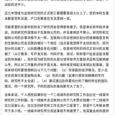
且招的还不少。
近几年想成为这些研究所的正式职工都需要是硕士以上了，签的本科生基
本都是劳务派遣。户口的事放在生活里统一说。
可能家里的长辈听到你去了研究所会觉得很有面子。但是单论软件技术来
说，目前研究所是落后于互联网公司的，并且差距还不算小。研究所和互
联网公司的办事风格不太一样，互联网公司会把岗位划分的很细致甚至有
的互联网公司会无限的细分一个岗位（这点是我觉得不太好的地方，因为
划分的太细了，以后跳槽会存在问题），但是研究所的岗位又划分的太粗
糙了（从订需求、写开发文档、代码开发、测试、到和客户扯皮这些流程
全的你来搞）。另外因为研究所的大部分领导软件方面技术没有互联网那
么专，所以对工作量的评估不是太准，有时候安排起活来就比较离谱。是
否来研究所要想想明白以下几个问题：（1）你家庭的经济情况，至少北
京买房首付家里能掏出来。（2）你的兴趣（如果只想安安静静的写代
码，研究所不太合适）。（3）面试通过后你要充分的了解你所在的团队
情况，同一个研究所，不同的团队的差别那可大了去了。
总体来说，个人感觉如果你在一个二线城市的研究所工作会比在一线城市
研究所工作舒服。在一线城市去互联网公司干几年攒点钱撤一个二线城市
压力没那么大。在北京的研究所工作北京户口是拿了，但是干几年根本攒
不下多少钱，一线城市研究所分房这事就不用做梦了，充其量会给你提供