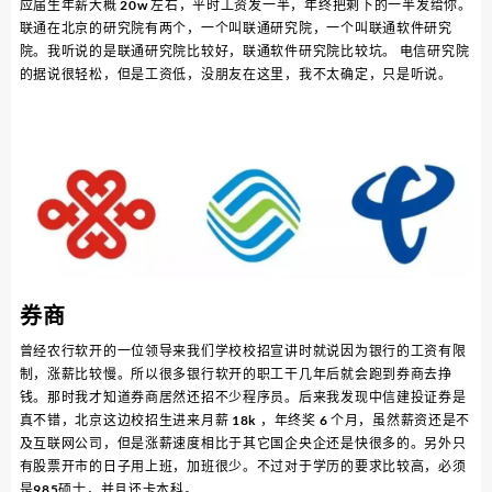
应届生年薪大概 20w 左右，平时工资发一半，年终把剩下的一半发给你。
联通在北京的研究院有两个，一个叫联通研究院，一个叫联通软件研究
院。我听说的是联通研究院比较好，联通软件研究院比较坑。 电信研究院
的据说很轻松，但是工资低，没朋友在这里，我不太确定，只是听说。
券商
曾经农行软开的一位领导来我们学校校招宣讲时就说因为银行的工资有限
制，涨薪比较慢。所以很多银行软开的职工干几年后就会跑到券商去挣
钱。那时我才知道券商居然还招不少程序员。后来我发现中信建投证券是
真不错，北京这边校招生进来月薪 18k ，年终奖 6 个月，虽然薪资还是不
及互联网公司，但是涨薪速度相比于其它国企央企还是快很多的。另外只
有股票开市的日子用上班，加班很少。不过对于学历的要求比较高，必须
是985硕士，并且还卡本科。