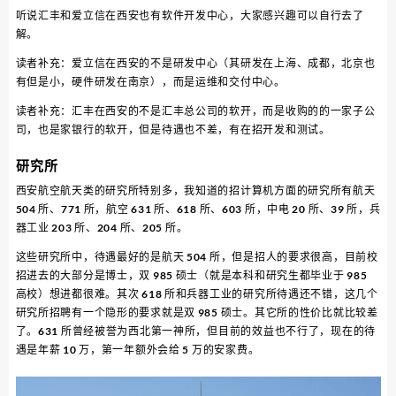
听说汇丰和爱立信在西安也有软件开发中心，大家感兴趣可以自行去了
解。
读者补充：爱立信在西安的不是研发中心（其研发在上海、成都，北京也
有但是小，硬件研发在南京），而是运维和交付中心。
读者补充：汇丰在西安的不是汇丰总公司的软开，而是收购的的一家子公
司，也是家银行的软开，但是待遇也不差，有在招开发和测试。
研究所
西安航空航天类的研究所特别多，我知道的招计算机方面的研究所有航天
504 所、771 所，航空 631 所、618 所、603 所，中电 20 所、39 所，兵
器工业 203 所、204 所、205 所。
这些研究所中，待遇最好的是航天 504 所，但是招人的要求很高，目前校
招进去的大部分是博士，双 985 硕士（就是本科和研究生都毕业于 985
高校）想进都很难。其次 618 所和兵器工业的研究所待遇还不错，这几个
研究所招聘有一个隐形的要求就是双 985 硕士。其它所的性价比就比较差
了。631 所曾经被誉为西北第一神所，但目前的效益也不行了，现在的待
遇是年薪 10 万，第一年额外会给 5 万的安家费。