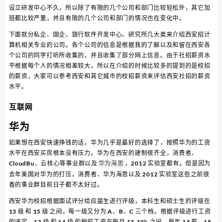
设立研发中心不久，所以除了有限的几个公司和部门比较轻松外，其它加
班都比较严重，并且有限的几个公司和部门的情况也在变化中。
下面就分私企、国企、银行软件开发中心、研究所几大类来介绍西安招计
算机相关专业的公司。各个公司的信息是根据我的了解以及和留在西安各
个公司的同学打听所收集的，并且收集了部分网上信息。由于社招薪资水
平根据每个人的情况相差较大，所以在介绍的时候比较多的提到的是校招
的薪资，大家可以参考西安和其它城市的校招薪资来评估西安社招的薪资
水平。
互联网
华为
如果想在西安快速挣钱的话，华为几乎是最好的选择了，按照华为的工资
水平在西安买房根本没有压力。华为在西安的建制很齐全，消费者、
CloudBu、云核心等事业群以及
，2012 实验室都有。但是因为
华为海思
去年美国对华为的打压，消费者、华为海思以及 2012 实验室这些之前很
香的事业群目前日子都不太好过。
西安华为校招根据面试评分给应届生进行评级，本科生和硕士生的评级在
13 级 和 15 级 之间，每一级又分为 A、B、C 三个档。根据评级进行工资
的评定，13 级 和 14 级 的税前工资在每月 13-19k 之间，每年 14 薪。15