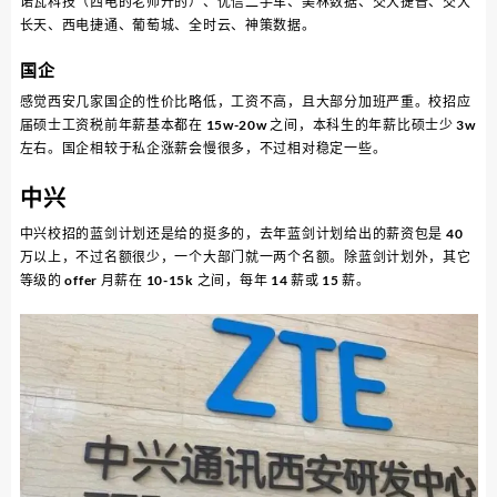
诺瓦科技（西电的老师开的）、优信二手车、美林数据、交大捷普、交大
长天、西电捷通、葡萄城、全时云、神策数据。
国企
感觉西安几家国企的性价比略低，工资不高，且大部分加班严重。校招应
届硕士工资税前年薪基本都在 15w-20w 之间，本科生的年薪比硕士少 3w
左右。国企相较于私企涨薪会慢很多，不过相对稳定一些。
中兴
中兴校招的蓝剑计划还是给的挺多的，去年蓝剑计划给出的薪资包是 40
万以上，不过名额很少，一个大部门就一两个名额。除蓝剑计划外，其它
等级的 offer 月薪在 10-15k 之间，每年 14 薪或 15 薪。