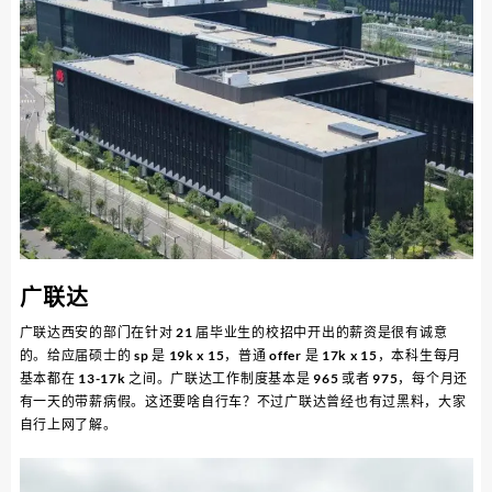
广联达
广联达西安的部门在针对 21 届毕业生的校招中开出的薪资是很有诚意
的。给应届硕士的 sp 是 19k x 15，普通 offer 是 17k x 15，本科生每月
基本都在 13-17k 之间。广联达工作制度基本是 965 或者 975，每个月还
有一天的带薪病假。这还要啥自行车？不过广联达曾经也有过黑料，大家
自行上网了解。