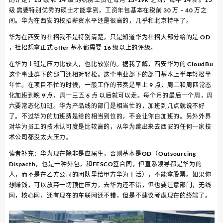
级 需要特别优秀的硕士才能拿到，工资年包基本在税前 30 万 – 40 万之
间。华为在西安的校招薪资水平还是很高的，几乎和北京持平了。
华为在西安的社招我不是特别清楚，只是知道华为社招大部分给的是 OD
，社招想拿正式 offer 基本都需要 16 级以上的评级。
在华为上班是压力比较大，也比较累的。据我了解，西安华为的 CloudBu
这个事业群下的部门还相对轻松。这个事业部下的部门基本上半年轻松半
年忙。在项目不忙的时候，一般工作的节奏是早上 9 点，周二和周四常态
化加班到晚 9 点，周一三五 6 点 以后就可以走。每个月的最后一个周，周
六要常态化加班。华为产品线的部门是相当忙的，加班到几点就说不好
了。不过华为的加班费是给的相当到位的，不会让你白加班的。另外外界
对华为员工的技术认可度是比较高的，从华为跳出来去西安的任何一家技
术公司都没太大压力。
读者补充：华为现在除非是应届生，否则基本是OD（Outsourcing
Dispacth，也是一种外包，和FESCO签合同，但直系领导都是华为的
人，而不是在乙方公司的团队里给甲方华为干活），不能拿股票。如果你
想赚钱，可以放弃一切顶住压力，去华为还不错，但也要注意部门，无线
网，核心网，还有现在的车联网还不错，但是不建议考虑现在的终端了。