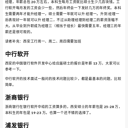
经理，年薪总包 20 万左右，本科生每月工资就比硕士生少几百块钱。工
行软开每月发的工资会少一些，然后年终会一下发好几万的年终奖。本科
生需要两年才能升经理一，硕士需要一年就可以升 经理一。升到 经理一
后表现好一年就可以升 经理二，不过从助理经理到经理二的薪资涨幅不
大。从毕业到升职成为经理三（相当于组长）最快需要五年，经理三的年
薪还是很可观的。
读者补充：西安工行周一、周二、周四需要加班
中行软开
西安的中国银行软件开发中心给应届硕士的报价是年薪 13 万，大家可以
参考一下。
中行软开的技术面试一般问的技术问题比较少，都是最基本的问题，比较
简单。
浙商银行
浙商银行在银行软开中给的工资算多的，西安硕士的年薪包是 25-28 万，
本科生的年包是 19-23 万。也算一个还不错的选择了。
浦发银行