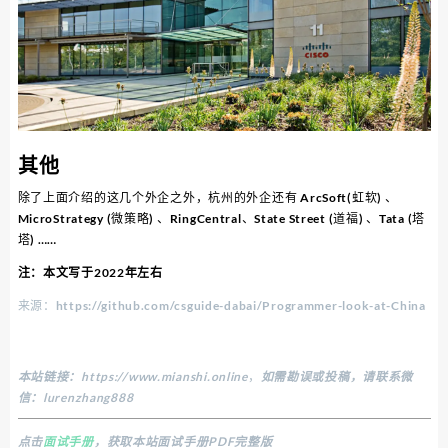
其他
除了上面介绍的这几个外企之外，杭州的外企还有 ArcSoft(虹软) 、
MicroStrategy (微策略) 、RingCentral、State Street (道福) 、Tata (塔
塔) ……
注：本文写于2022年左右
来源：https://github.com/csguide-dabai/Programmer-look-at-China
本站链接：
https://www.mianshi.online
，
如需勘误或投稿，请联系微
信：lurenzhang888
点击
面试手册
，获取本站面试手册PDF完整版