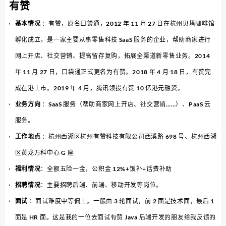
有赞
基本情况
：有赞，原名口袋通，2012 年 11 月 27 日在杭州贝塔咖啡馆
孵化成立，是一家主要从事零售科技 SaaS 服务的企业，帮助商家进行
网上开店、社交营销、提高留存复购，拓展全渠道新零售业务。2014
年 11 月 27 日，口袋通正式更名为有赞。2018 年 4 月 18 日，有赞完
成在港上市。2019 年 4 月，腾讯领投有赞 10 亿港元融资。
业务方向
：SaaS 服务（帮助商家网上开店、社交营销……）、PaaS 云
服务。
工作地点
：杭州西湖区杭州有赞科技有限公司西溪路 698 号、杭州西湖
区黄龙万科中心 G 座
福利情况
：全额五险一金，公积金 12%+饭补+话费补助
招聘情况
：主要招聘后端、前端、移动开发等岗位。
面试
：面试难度中等偏上。一般由 3 轮面试，前 2 面是技术面，最后 1
面是 HR 面。这是我的一位去面试有赞 Java 后端开发的朋友给我反馈的