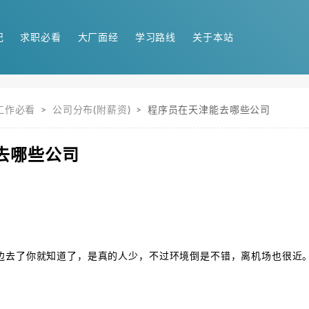
记
求职必看
大厂面经
学习路线
关于本站
工作必看
>
公司分布(附薪资)
>
程序员在天津能去哪些公司
去哪些公司
边去了你就知道了，是真的人少，不过环境倒是不错，离机场也很近。硕