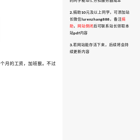
的同学能帮忙分担服务器成本
2.捐助10元及以上同学，可添加站
长微信lurenzhang888，备注
捐
助
，
网站倒闭
后可联系站长领取本
站pdf内容
3.若网站能存活下来，后续将会持
续更新内容
3 个月的工资，加班狠。不过