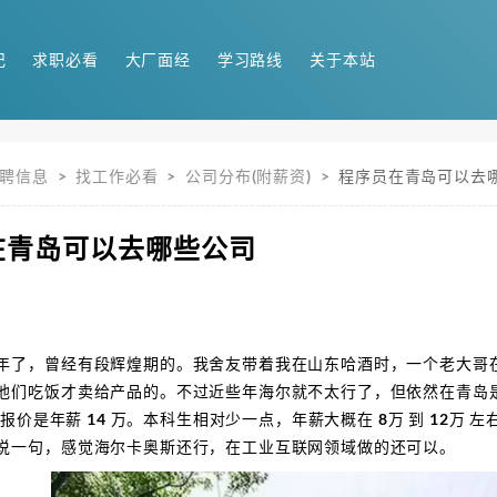
记
求职必看
大厂面经
学习路线
关于本站
聘信息
>
找工作必看
>
公司分布(附薪资)
>
程序员在青岛可以去
在青岛可以去哪些公司
年了，曾经有段辉煌期的。我舍友带着我在山东哈酒时，一个老大哥
他们吃饭才卖给产品的。不过近些年海尔就不太行了，但依然在青岛是个
士的报价是年薪 14 万。本科生相对少一点，年薪大概在 8万 到 12
说一句，感觉海尔卡奥斯还行，在工业互联网领域做的还可以。