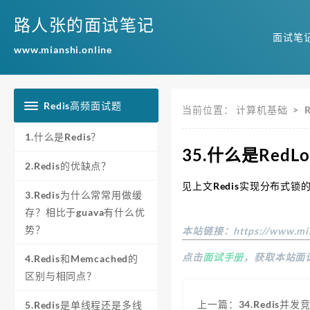
路人张的面试笔记
面试笔
www.mianshi.online
Redis高频面试题
当前位置：
计算机基础
>
1.什么是Redis？
35.什么是RedLo
2.Redis的优缺点？
见上文Redis实现分布式锁
3.Redis为什么常常用做缓
存？相比于guava有什么优
势？
本站链接：
https://www.mi
点击
面试手册
，获取本站面
4.Redis和Memcached的
区别与相同点？
上一篇：34.Redis并
5.Redis是单线程还是多线