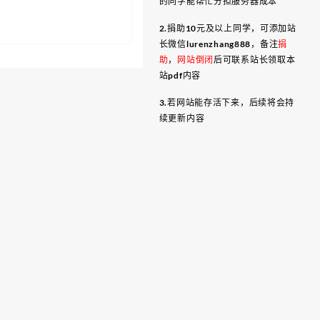
的同学能帮忙分担服务器成本
2.捐助10元及以上同学，可添加站
长微信lurenzhang888，备注
捐
助
，
网站倒闭
后可联系站长领取本
站pdf内容
3.若网站能存活下来，后续将会持
续更新内容