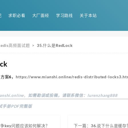
记
求职必看
大厂面经
学习路线
关于本站
Redis高频面试题
>
35.什么是RedLock
ck
的方案6，
https://www.mianshi.online/redis-distributed-locks3.ht
anshi.online
，
如需勘误或投稿，请联系微信：lurenzhang888
试手册PDF完整版
发竞争key问题应该如何解决？
下一篇：36.说下什么是缓