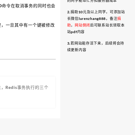
的同学能帮忙分担服务器成本
ARD命令在取消事务的同时也会
2.捐助10元及以上同学，可添加站
长微信lurenzhang888，备注
捐
个键，一旦其中有一个键被修改
助
，
网站倒闭
后可联系站长领取本
站pdf内容
3.若网站能存活下来，后续将会持
续更新内容
性，Redis事务执行的三个