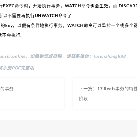
行EXEC命令时，开始执行事务，WATCH命令也会生效，而 DISC
，所以不需要再执行UNWATCH命令了
视的key，以便有条件地执行事务，WATCH命令可以监控一个或多
就不会执行。
anshi.online
，
如需勘误或投稿，请联系微信：lurenzhang888
试手册PDF完整版
s的事务
下一篇：17.Redis事务的特
阶段