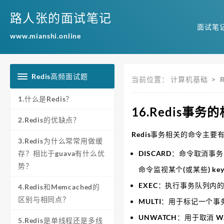
路人张的面试笔记
面试笔
www.mianshi.online
Redis高频面试题
当前位置：
计算机基础
>
1.什么是Redis？
16.Redis事务
2.Redis的优缺点？
Redis事务相关的命令主要
3.Redis为什么常常用做缓
存？相比于guava有什么优
DISCARD：命令取消事务
势？
命令监视某个(或某些) k
EXEC：执行事务队列内
4.Redis和Memcached的
区别与相同点？
MULTI：用于标记一个
UNWATCH：用于取消 
5.Redis是单线程还是多线