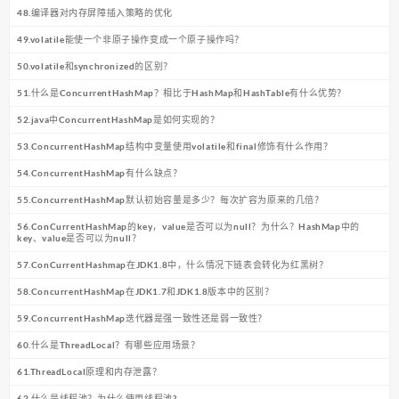
48.编译器对内存屏障插入策略的优化
49.volatile能使一个非原子操作变成一个原子操作吗？
50.volatile和synchronized的区别？
51.什么是ConcurrentHashMap？相比于HashMap和HashTable有什么优势？
52.java中ConcurrentHashMap是如何实现的？
53.ConcurrentHashMap结构中变量使用volatile和final修饰有什么作用？
54.ConcurrentHashMap有什么缺点？
55.ConcurrentHashMap默认初始容量是多少？每次扩容为原来的几倍？
56.ConCurrentHashMap的key，value是否可以为null？为什么？HashMap中的
key、value是否可以为null？
57.ConCurrentHashmap在JDK1.8中，什么情况下链表会转化为红黑树？
58.ConcurrentHashMap在JDK1.7和JDK1.8版本中的区别？
59.ConcurrentHashMap迭代器是强一致性还是弱一致性？
60.什么是ThreadLocal？有哪些应用场景？
61.ThreadLocal原理和内存泄露？
62.什么是线程池？为什么使用线程池?