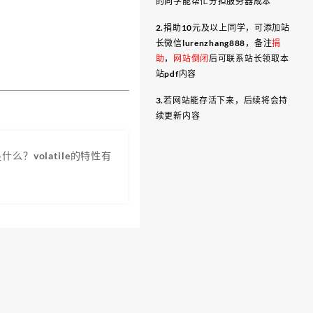
的同学能帮忙分担服务器成本
2.捐助10元及以上同学，可添加站
长微信lurenzhang888，备注
捐
助
，
网站倒闭
后可联系站长领取本
站pdf内容
3.若网站能存活下来，后续将会持
续更新内容
是什么？volatile的特性有