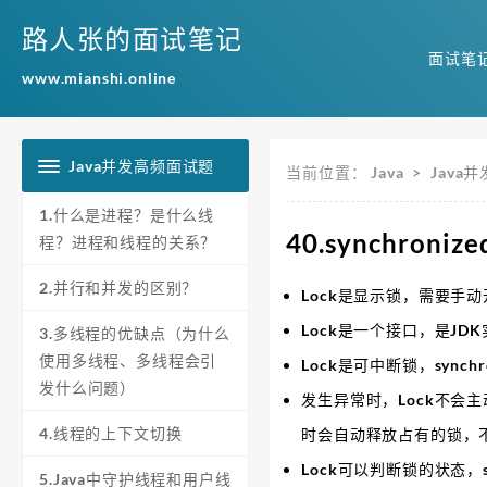
路人张的面试笔记
面试笔
www.mianshi.online
Java并发高频面试题
当前位置：
Java
>
Java
1.什么是进程？是什么线
40.synchron
程？进程和线程的关系？
2.并行和并发的区别？
Lock是显示锁，需要手动
Lock是一个接口，是JDK
3.多线程的优缺点（为什么
使用多线程、多线程会引
Lock是可中断锁，syn
发什么问题）
发生异常时，Lock不会主
4.线程的上下文切换
时会自动释放占有的锁，
Lock可以判断锁的状态，s
5.Java中守护线程和用户线