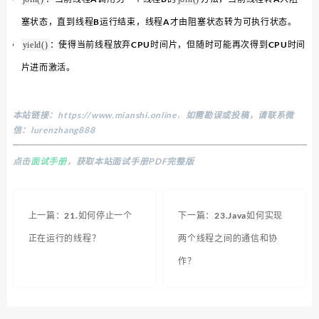
塞状态，直到线程B运行结束，线程A才由阻塞状态转为可执行状态。
：使得当前线程放弃CPU时间片，但随时可能再次得到CPU时间
yield()
片进而激活。
本站链接：
https://www.mianshi.online
，
如需勘误或投稿，请联系微
信：lurenzhang888
点击
面试手册
，获取本站面试手册PDF完整版
上一篇：21.如何停止一个
下一篇：23.Java如何实现
正在运行的线程？
两个线程之间的通信和协
作？