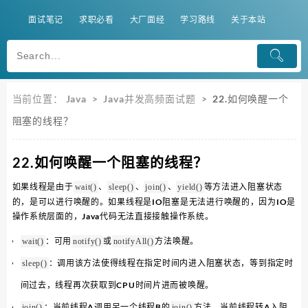
面试笔记
求职必看
大厂面经
学习路线
关于本站
当前位置：
Java
>
Java并发高频面试题
>
22.如何唤醒一个
阻塞的线程？
22.如何唤醒一个阻塞的线程？
如果线程是由于
、
、
、
等方法进入阻塞状态
wait()
sleep()
join()
yield()
的，是可以进行唤醒的。如果线程是IO阻塞是无法进行唤醒的，因为IO是
操作系统层面的，Java代码无法直接接触操作系统。
：可用
或
方法唤醒。
wait()
notify()
notifyAll()
：调用该方法使得线程在指定时间内进入阻塞状态，等到指定时
sleep()
间过去，线程再次获取到CPU时间片进而被唤醒。
：当前线程A调用另一个线程B的
方法，当前线程转A入阻
join()
join()