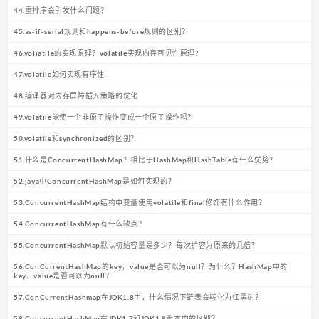
44.重排序会引发什么问题？
45.as-if-serial规则和happens-before规则的区别？
46.voliatile的实现原理？volatile实现内存可见性原理?
47.volatile如何实现有序性
48.编译器对内存屏障插入策略的优化
49.volatile能使一个非原子操作变成一个原子操作吗？
50.volatile和synchronized的区别？
51.什么是ConcurrentHashMap？相比于HashMap和HashTable有什么优势？
52.java中ConcurrentHashMap是如何实现的？
53.ConcurrentHashMap结构中变量使用volatile和final修饰有什么作用？
54.ConcurrentHashMap有什么缺点？
55.ConcurrentHashMap默认初始容量是多少？每次扩容为原来的几倍？
56.ConCurrentHashMap的key，value是否可以为null？为什么？HashMap中的
key、value是否可以为null？
57.ConCurrentHashmap在JDK1.8中，什么情况下链表会转化为红黑树？
58.ConcurrentHashMap在JDK1.7和JDK1.8版本中的区别？