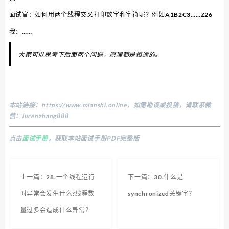
面试官：如何用两个线程交叉打印数字和字符呢？例如A1B2C3……Z26
我：……
大家可以思考下后面两个问题，原理都是相通的。
本站链接：
https://www.mianshi.online
，
如需勘误或投稿，请联系微
信：lurenzhang888
点击
面试手册
，获取本站面试手册PDF完整版
上一篇：28.一个线程运行
下一篇：30.什么是
时异常会发生什么?线程数
synchronized关键字？
量过多会造成什么异常？