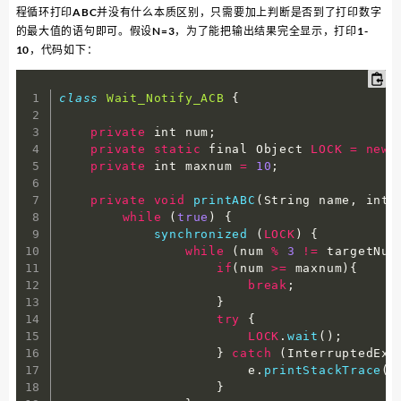
程循环打印ABC并没有什么本质区别，只需要加上判断是否到了打印数字
的最大值的语句即可。假设N=3，为了能把输出结果完全显示，打印1-
10，代码如下：
class
Wait_Notify_ACB
{
private
 int num
;
private
static
 final Object 
LOCK
=
new
private
 int maxnum 
=
10
;
private
void
printABC
(
String name
,
 int 
while
(
true
)
{
synchronized
(
LOCK
)
{
while
(
num 
%
3
!=
 targetNum
if
(
num 
>=
 maxnum
)
{
break
;
}
try
{
LOCK
.
wait
(
)
;
}
catch
(
InterruptedExc
                        e
.
printStackTrace
(
)
}