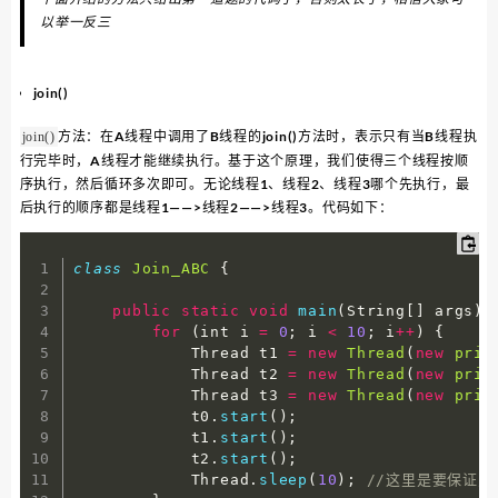
以举一反三
join()
方法：在A线程中调用了B线程的join()方法时，表示只有当B线程执
join()
行完毕时，A线程才能继续执行。基于这个原理，我们使得三个线程按顺
序执行，然后循环多次即可。无论线程1、线程2、线程3哪个先执行，最
后执行的顺序都是线程1——>线程2——>线程3。代码如下：
class
Join_ABC
{
public
static
void
main
(
String
[
]
 args
)
 
for
(
int i 
=
0
;
 i 
<
10
;
 i
++
)
{
            Thread t1 
=
new
Thread
(
new
prin
            Thread t2 
=
new
Thread
(
new
prin
            Thread t3 
=
new
Thread
(
new
prin
            t0
.
start
(
)
;
            t1
.
start
(
)
;
            t2
.
start
(
)
;
            Thread
.
sleep
(
10
)
;
//这里是要保证只有