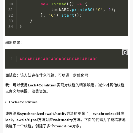
new
Thread
(
(
)
-
>
{
            lockABC
.
printABC
(
"C"
,
2
)
;
}
,
"C"
)
.
start
(
)
;
}
}
输出结果：
ABCABCABCABCABCABCABCABCABCABC
面试官：该方法存在什么问题，可以进一步优化吗
我：可以使用Lock+Condition实现对线程的精准唤醒，减少对其他线程
无意义地唤醒，浪费资源。
Lock+Condition
该思路和synchronized+wait/notify方法的更像了，synchronized对应
lock，await/signal方法对应wait/notify方法。下面的代码为了能精准地
唤醒下一个线程，创建了多个Condition对象。