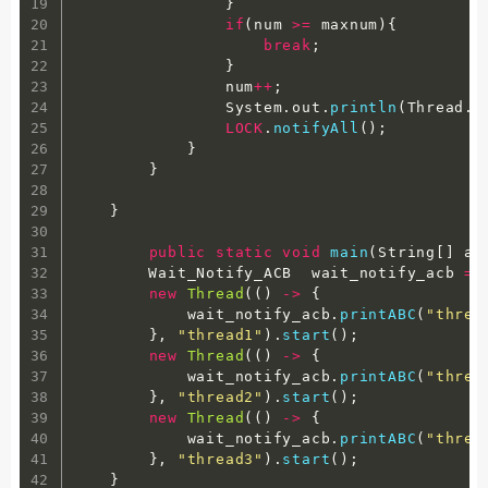
}
if
(
num 
>=
 maxnum
)
{
break
;
}
                num
++
;
                System
.
out
.
println
(
Thread
.
c
LOCK
.
notifyAll
(
)
;
}
}
}
public
static
void
main
(
String
[
]
 ar
        Wait_Notify_ACB  wait_notify_acb 
=
new
Thread
(
(
)
-
>
{
            wait_notify_acb
.
printABC
(
"threa
}
,
"thread1"
)
.
start
(
)
;
new
Thread
(
(
)
-
>
{
            wait_notify_acb
.
printABC
(
"threa
}
,
"thread2"
)
.
start
(
)
;
new
Thread
(
(
)
-
>
{
            wait_notify_acb
.
printABC
(
"threa
}
,
"thread3"
)
.
start
(
)
;
}