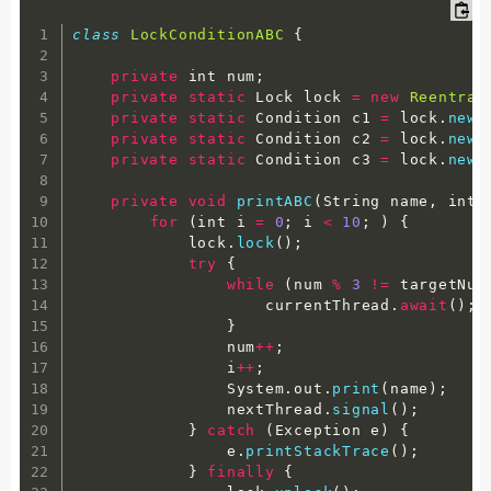
class
LockConditionABC
{
private
 int num
;
private
static
 Lock lock 
=
new
Reentran
private
static
 Condition c1 
=
 lock
.
newC
private
static
 Condition c2 
=
 lock
.
newC
private
static
 Condition c3 
=
 lock
.
newC
private
void
printABC
(
String name
,
 int 
for
(
int i 
=
0
;
 i 
<
10
;
)
{
            lock
.
lock
(
)
;
try
{
while
(
num 
%
3
!=
 targetNum
                    currentThread
.
await
(
)
;
}
                num
++
;
                i
++
;
                System
.
out
.
print
(
name
)
;
                nextThread
.
signal
(
)
;
}
catch
(
Exception e
)
{
                e
.
printStackTrace
(
)
;
}
finally
{