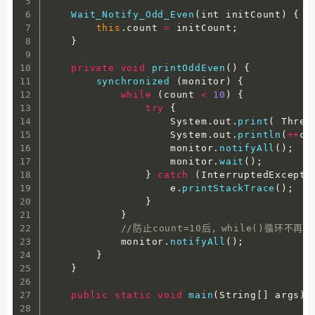
Wait_Notify_Odd_Even
(
int initCount
)
{
this
.
count 
=
 initCount
;
}
private
void
printOddEven
(
)
{
synchronized
(
monitor
)
{
while
(
count 
<
10
)
{
try
{
                    System
.
out
.
print
(
 Threa
                    System
.
out
.
println
(
++
co
                    monitor
.
notifyAll
(
)
;
                    monitor
.
wait
(
)
;
}
catch
(
InterruptedExcepti
                    e
.
printStackTrace
(
)
;
}
}
//防止count=10后，while()循
            monitor
.
notifyAll
(
)
;
}
}
public
static
void
main
(
String
[
]
 args
)
 