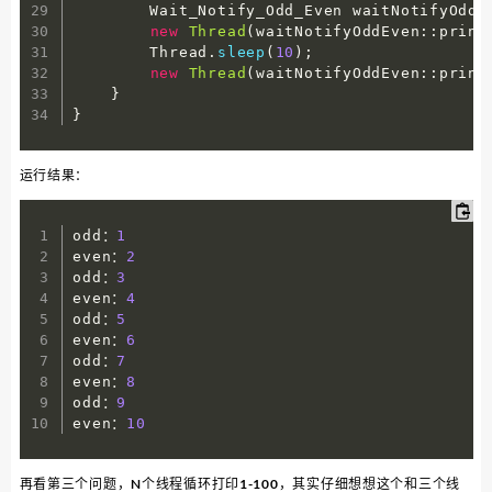
        Wait_Notify_Odd_Even waitNotifyOddE
new
Thread
(
waitNotifyOddEven
:
:
print
        Thread
.
sleep
(
10
)
;
new
Thread
(
waitNotifyOddEven
:
:
print
}
}
运行结果：
odd：
1
even：
2
odd：
3
even：
4
odd：
5
even：
6
odd：
7
even：
8
odd：
9
even：
10
再看第三个问题，N个线程循环打印1-100，其实仔细想想这个和三个线