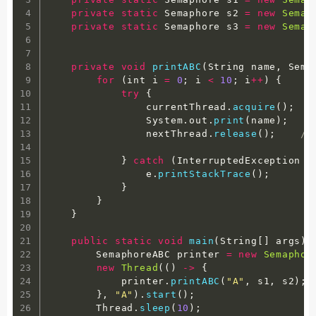
private
static
 Semaphore s2 
=
new
Semap
private
static
 Semaphore s3 
=
new
Semap
private
void
printABC
(
String name
,
 Sema
for
(
int i 
=
0
;
 i 
<
10
;
 i
++
)
{
try
{
                currentThread
.
acquire
(
)
;
                System
.
out
.
print
(
name
)
;
                nextThread
.
release
(
)
;
/
}
catch
(
InterruptedException e
                e
.
printStackTrace
(
)
;
}
}
}
public
static
void
main
(
String
[
]
 args
)
 
        SemaphoreABC printer 
=
new
Semaphor
new
Thread
(
(
)
-
>
{
            printer
.
printABC
(
"A"
,
 s1
,
 s2
)
;
}
,
"A"
)
.
start
(
)
;
        Thread
.
sleep
(
10
)
;