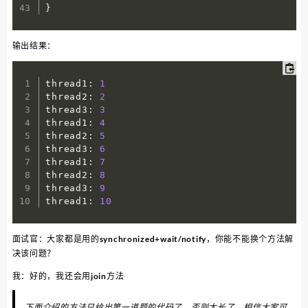
}
输出结果：
thread1
:
1
thread2
:
2
thread3
:
3
thread1
:
4
thread2
:
5
thread3
:
6
thread1
:
7
thread2
:
8
thread3
:
9
thread1
:
10
面试官：大家都是用的synchronized+wait/notify，你能不能换个方法解
决该问题？
我：好的，我还会用join方法
下面介绍的方法只给出第一道题的代码了，否则太长了，相信大家可