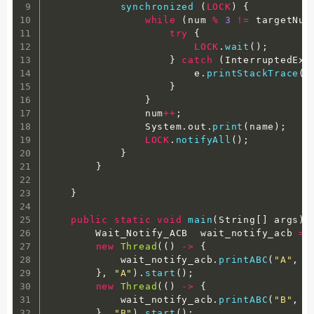
synchronized
(
LOCK
)
{
while
(
num 
%
3
!=
 targetNum
try
{
LOCK
.
wait
(
)
;
}
catch
(
InterruptedExc
                        e
.
printStackTrace
(
)
}
}
                num
++
;
                System
.
out
.
print
(
name
)
;
LOCK
.
notifyAll
(
)
;
}
}
}
public
static
void
main
(
String
[
]
 args
)
        Wait_Notify_ACB  wait_notify_acb 
=
new
Thread
(
(
)
-
>
{
            wait_notify_acb
.
printABC
(
"A"
,
0
}
,
"A"
)
.
start
(
)
;
new
Thread
(
(
)
-
>
{
            wait_notify_acb
.
printABC
(
"B"
,
1
}
,
"B"
)
.
start
(
)
;