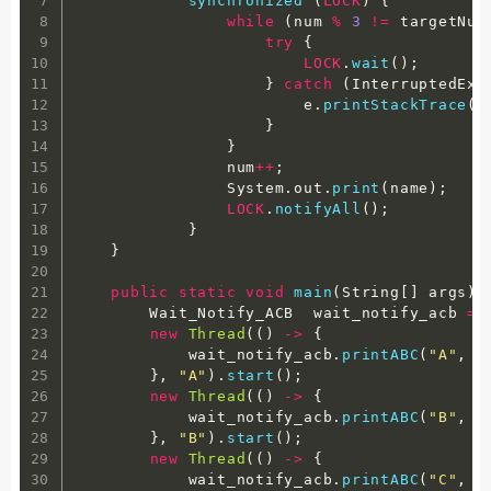
synchronized
(
LOCK
)
{
while
(
num 
%
3
!=
 targetNum
try
{
LOCK
.
wait
(
)
;
}
catch
(
InterruptedExc
                        e
.
printStackTrace
(
)
}
}
                num
++
;
                System
.
out
.
print
(
name
)
;
LOCK
.
notifyAll
(
)
;
}
}
public
static
void
main
(
String
[
]
 args
)
        Wait_Notify_ACB  wait_notify_acb 
=
new
Thread
(
(
)
-
>
{
            wait_notify_acb
.
printABC
(
"A"
,
0
}
,
"A"
)
.
start
(
)
;
new
Thread
(
(
)
-
>
{
            wait_notify_acb
.
printABC
(
"B"
,
1
}
,
"B"
)
.
start
(
)
;
new
Thread
(
(
)
-
>
{
            wait_notify_acb
.
printABC
(
"C"
,
2