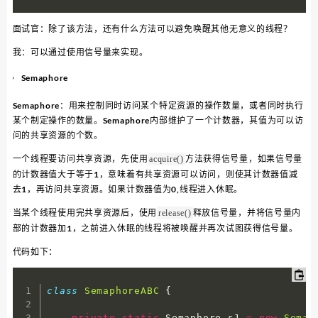
面试官：除了该方法，还有什么方法可以避免唤醒其他无意义的线程？
我：可以通过使用信号量来实现。
Semaphore
Semaphore：用来控制同时访问某个特定资源的操作数量，或者同时执行
某个制定操作的数量。Semaphore内部维护了一个计数器，其值为可以访
问的共享资源的个数。
一个线程要访问共享资源，先使用
方法获得信号量，如果信号量
acquire()
的计数器值大于等于1，意味着有共享资源可以访问，则使其计数器值减
去1，再访问共享资源。如果计数器值为0,线程进入休眠。
当某个线程使用完共享资源后，使用
释放信号量，并将信号量内
release()
部的计数器加1，之前进入休眠的线程将被唤醒并再次试图获得信号量。
代码如下：
class
SemaphoreABC
{
private
static
 Semaphore s1 
=
new
Semap