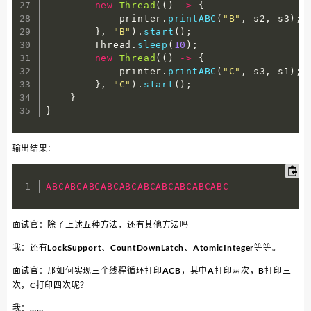
new
Thread
(
(
)
-
>
{
            printer
.
printABC
(
"B"
,
 s2
,
 s3
)
;
}
,
"B"
)
.
start
(
)
;
        Thread
.
sleep
(
10
)
;
new
Thread
(
(
)
-
>
{
            printer
.
printABC
(
"C"
,
 s3
,
 s1
)
;
}
,
"C"
)
.
start
(
)
;
}
}
输出结果：
ABCABCABCABCABCABCABCABCABCABC
面试官：除了上述五种方法，还有其他方法吗
我：还有LockSupport、CountDownLatch、AtomicInteger等等。
面试官：那如何实现三个线程循环打印ACB，其中A打印两次，B打印三
次，C打印四次呢？
我：……