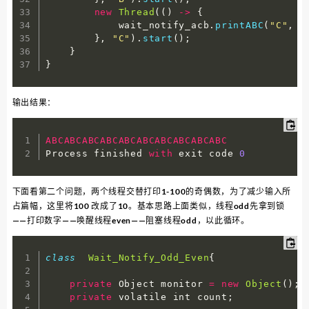
new
Thread
(
(
)
-
>
{
            wait_notify_acb
.
printABC
(
"C"
,
2
}
,
"C"
)
.
start
(
)
;
}
}
输出结果：
ABCABCABCABCABCABCABCABCABCABC
Process finished 
with
 exit code 
0
下面看第二个问题，两个线程交替打印1-100的奇偶数，为了减少输入所
占篇幅，这里将100 改成了10。基本思路上面类似，线程odd先拿到锁
——打印数字——唤醒线程even——阻塞线程odd，以此循环。
class
Wait_Notify_Odd_Even
{
private
 Object monitor 
=
new
Object
(
)
;
private
 volatile int count
;