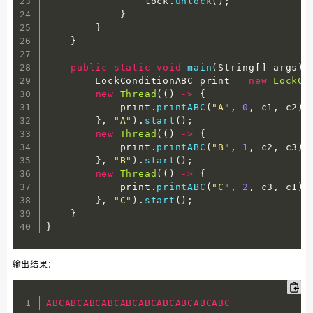
                lock
.
unlock
(
)
;
}
}
}
public
static
void
main
(
String
[
]
 args
)
        LockConditionABC print 
=
new
LockCo
new
Thread
(
(
)
-
>
{
            print
.
printABC
(
"A"
,
0
,
 c1
,
 c2
)
;
}
,
"A"
)
.
start
(
)
;
new
Thread
(
(
)
-
>
{
            print
.
printABC
(
"B"
,
1
,
 c2
,
 c3
)
;
}
,
"B"
)
.
start
(
)
;
new
Thread
(
(
)
-
>
{
            print
.
printABC
(
"C"
,
2
,
 c3
,
 c1
)
;
}
,
"C"
)
.
start
(
)
;
}
}
输出结果：
ABCABCABCABCABCABCABCABCABCABC