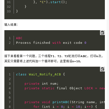
}
,
"C"
)
.
start
(
)
;
}
}
输入结果：
ABC
Process finished 
with
 exit code 
0
接下来看看第一个问题，三个线程T1、T2、T3轮流打印ABC，打印n次。
其实只需要将上述代码加一个循环即可，这里假设n=10。
class
Wait_Notify_ACB
{
private
 int num
;
private
static
 final Object 
LOCK
=
new
private
void
printABC
(
String name
,
 int 
for
(
int i 
=
0
;
 i 
<
10
;
 i
++
)
{