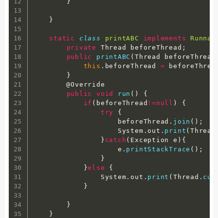
}
}
static
class
printABC
implements
Runnab
private
 Thread beforeThread
;
public
printABC
(
Thread beforeThread
this
.
beforeThread 
=
 beforeThrea
}
        @Override

public
void
run
(
)
{
if
(
beforeThread
!=
null
)
{
try
{
                    beforeThread
.
join
(
)
;
                    System
.
out
.
print
(
Thread
}
catch
(
Exception e
)
{
                    e
.
printStackTrace
(
)
;
}
}
else
{
                System
.
out
.
print
(
Thread
.
cur
}
}
}