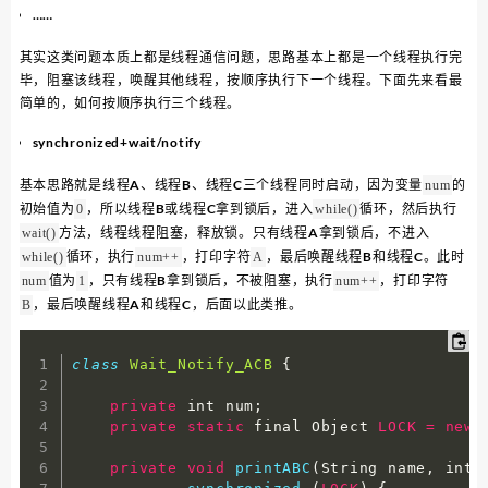
……
其实这类问题本质上都是线程通信问题，思路基本上都是一个线程执行完
毕，阻塞该线程，唤醒其他线程，按顺序执行下一个线程。下面先来看最
简单的，如何按顺序执行三个线程。
synchronized+wait/notify
基本思路就是线程A、线程B、线程C三个线程同时启动，因为变量
的
num
初始值为
，所以线程B或线程C拿到锁后，进入
循环，然后执行
0
while()
方法，线程线程阻塞，释放锁。只有线程A拿到锁后，不进入
wait()
循环，执行
，打印字符
，最后唤醒线程B和线程C。此时
while()
num++
A
值为
，只有线程B拿到锁后，不被阻塞，执行
，打印字符
num
1
num++
，最后唤醒线程A和线程C，后面以此类推。
B
class
Wait_Notify_ACB
{
private
 int num
;
private
static
 final Object 
LOCK
=
new
private
void
printABC
(
String name
,
 int 