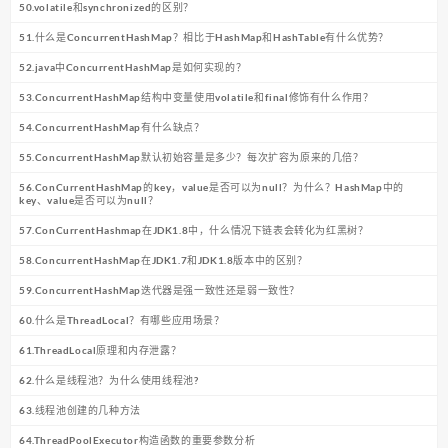
50.volatile和synchronized的区别？
51.什么是ConcurrentHashMap？相比于HashMap和HashTable有什么优势？
52.java中ConcurrentHashMap是如何实现的？
53.ConcurrentHashMap结构中变量使用volatile和final修饰有什么作用？
54.ConcurrentHashMap有什么缺点？
55.ConcurrentHashMap默认初始容量是多少？每次扩容为原来的几倍？
56.ConCurrentHashMap的key，value是否可以为null？为什么？HashMap中的
key、value是否可以为null？
57.ConCurrentHashmap在JDK1.8中，什么情况下链表会转化为红黑树？
58.ConcurrentHashMap在JDK1.7和JDK1.8版本中的区别？
59.ConcurrentHashMap迭代器是强一致性还是弱一致性？
60.什么是ThreadLocal？有哪些应用场景？
61.ThreadLocal原理和内存泄露？
62.什么是线程池？为什么使用线程池?
63.线程池创建的几种方法
64.ThreadPoolExecutor构造函数的重要参数分析