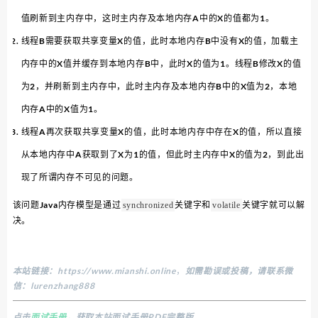
值刷新到主内存中，这时主内存及本地内存A中的X的值都为1。
线程B需要获取共享变量X的值，此时本地内存B中没有X的值，加载主
内存中的X值并缓存到本地内存B中，此时X的值为1。线程B修改X的值
为2，并刷新到主内存中，此时主内存及本地内存B中的X值为2，本地
内存A中的X值为1。
线程A再次获取共享变量X的值，此时本地内存中存在X的值，所以直接
从本地内存中A获取到了X为1的值，但此时主内存中X的值为2，到此出
现了所谓内存不可见的问题。
该问题Java内存模型是通过
关键字和
关键字就可以解
synchronized
volatile
决。
本站链接：
https://www.mianshi.online
，
如需勘误或投稿，请联系微
信：lurenzhang888
点击
面试手册
，获取本站面试手册PDF完整版