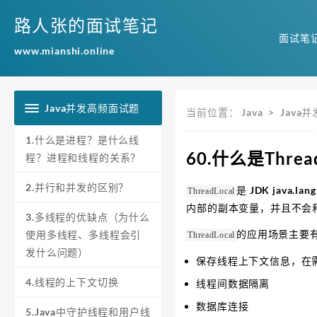
路人张的面试笔记
面试笔
www.mianshi.online
Java并发高频面试题
当前位置：
Java
>
Java
1.什么是进程？是什么线
60.什么是Thr
程？进程和线程的关系？
2.并行和并发的区别？
是 JDK java.
ThreadLocal
内部的副本变量，并且不会
3.多线程的优缺点（为什么
的应用场景主要
使用多线程、多线程会引
ThreadLocal
发什么问题）
保存线程上下文信息，在
4.线程的上下文切换
线程间数据隔离
数据库连接
5.Java中守护线程和用户线