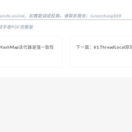
anshi.online
，
如需勘误或投稿，请联系微信：lurenzhang888
试手册PDF完整版
ntHashMap迭代器是强一致性
下一篇：61.ThreadLoca