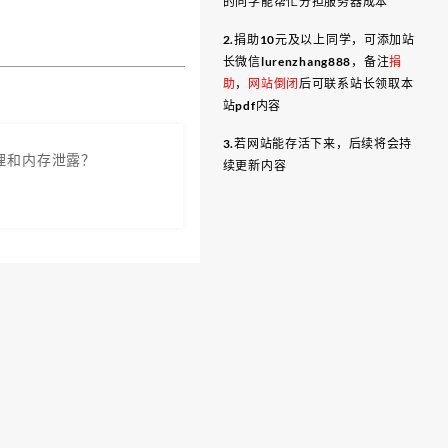
的同学能帮忙分担服务器成本
2.捐助10元及以上同学，可添加站
长微信lurenzhang888，备注
捐
助
，
网站倒闭
后可联系站长领取本
站pdf内容
3.若网站能存活下来，后续将会持
l原理和内存泄露？
续更新内容