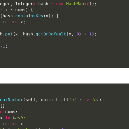
teger
,
 Integer
>
 hash 
=
new
HashMap
<
>
(
)
;
nt x 
:
 nums
)
{
(
hash
.
containsKey
(
x
)
)
{
return
 x
;
sh
.
put
(
x
,
 hash
.
getOrDefault
(
x
,
0
)
+
1
)
;
-
1
;
:
peatNumber
(
self
,
 nums
:
 List
[
int
]
)
-
>
int
:
{
}
in
 nums
:
 x 
in
hash
:
return
 x
