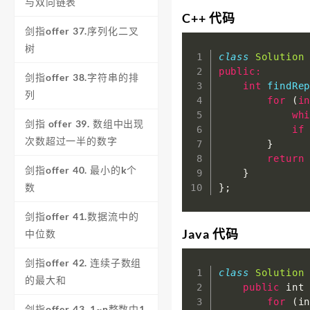
与双向链表
C++ 代码
剑指offer 37.序列化二叉
树
class
Solution
public
:
剑指offer 38.字符串的排
int
findRe
列
for
(
i
wh
剑指 offer 39. 数组中出现
if
次数超过一半的数字
}
return
剑指offer 40. 最小的k个
}
数
}
;
剑指offer 41.数据流中的
Java 代码
中位数
剑指offer 42. 连续子数组
class
Solution
的最大和
public
 int
for
(
i
剑指offer 43. 1~n整数中1