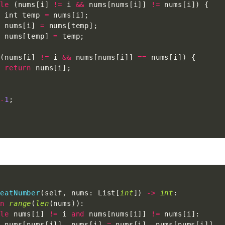
ile
(
nums
[
i
]
!=
 i 
&&
 nums
[
nums
[
i
]
]
!=
 nums
[
i
]
)
{
  int temp 
=
 nums
[
i
]
;
  nums
[
i
]
=
 nums
[
temp
]
;
  nums
[
temp
]
=
 temp
;
(
nums
[
i
]
!=
 i 
&&
 nums
[
nums
[
i
]
]
==
 nums
[
i
]
)
{
return
 nums
[
i
]
;
-
1
;
:
peatNumber
(
self
,
 nums
:
 List
[
int
]
)
-
>
int
:
in
range
(
len
(
nums
)
)
:
ile
 nums
[
i
]
!=
 i 
and
 nums
[
nums
[
i
]
]
!=
 nums
[
i
]
:
  nums
[
nums
[
i
]
]
,
 nums
[
i
]
=
 nums
[
i
]
,
 nums
[
nums
[
i
]
]