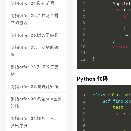
剑指offer 24.反转链表
        Map
<
In
for
(
i
剑指offer 25.合并两个排
if
序的链表
}
            ha
剑指offer 26.树的子结构
}
return
剑指offer 27.二叉树的镜
}
像
}
剑指offer 28.对称的二叉
树
Python 代码
剑指offer 29.顺时针矩阵
class
Solution
剑指offer 30.包含min函数
def
findRe
的栈
hash
=
for
 x 
剑指offer 31.栈的压入、
if
弹出序列