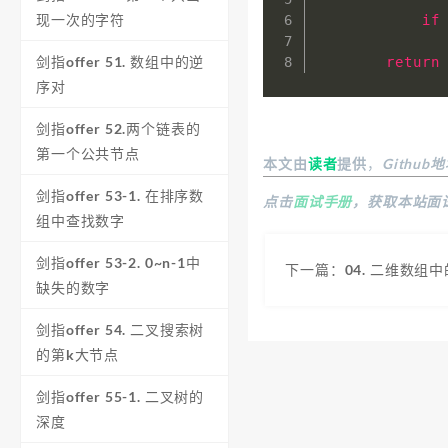
现一次的字符
if
剑指offer 51. 数组中的逆
return
序对
剑指offer 52.两个链表的
第一个公共节点
本文由
读者
提供
，
Github
剑指offer 53-1. 在排序数
点击
面试手册
，获取本站面
组中查找数字
剑指offer 53-2. 0~n-1中
下一篇：04. 二维数组
缺失的数字
剑指offer 54. 二叉搜索树
的第k大节点
剑指offer 55-1. 二叉树的
深度