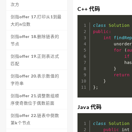
次方
C++ 代码
剑指offer 17.打印从1到最
大的n位数
class
Solution
public
:
剑指offer 18.删除链表的
int
findRe
节点
        unorde
for
(
a
剑指offer 19.正则表达式
if
            ha
匹配
}
return
剑指offer 20.表示数值的
}
字符串
}
;
剑指offer 21.调整数组顺
序使奇数位于偶数前面
Java 代码
剑指offer 22.链表中倒数
第k个节点
class
Solution
public
 int