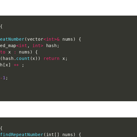
{
peatNumber
(
vector
<
int
>
&
 nums
)
{
red_map
<
int
,
int
>
 hash
;
uto
 x 
:
 nums
)
{
(
hash
.
count
(
x
)
)
return
 x
;
sh
[
x
]
++
;
-
1
;
{
 
findRepeatNumber
(
int
[
]
 nums
)
{