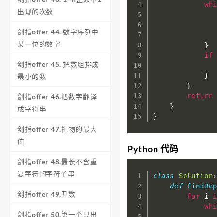
wh
出现的次数
              
              
剑指offer 44. 数字序列中
              
某一位的数字
}
if
剑指offer 45. 把数组排成
}
最小的数
}
return
剑指offer 46.把数字翻译
}
成字符串
}
剑指offer 47.礼物的最大
值
Python 代码
剑指offer 48.最长不含重
复字符的字符子串
class
Solution
def
findRe
剑指offer 49.丑数
for
 i 
wh
剑指offer 50.第一个只出
              