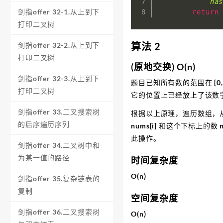
ha
剑指offer 32-1.从上到下
return
打印二叉树
算法 2
剑指offer 32-2.从上到下
打印二叉树
(原地交换) O(n)
剑指offer 32-3.从上到下
题目已知所有数的范围在 [0
打印二叉树
它的位置上已经放上了该数
剑指offer 33.二叉搜索树
根据以上原理，遍历数组，从
的后序遍历序列
nums[i] 和这个下标上的
此操作。
剑指offer 34.二叉树中和
为某一值的路径
时间复杂度
O(n)
剑指offer 35.复杂链表的
复制
空间复杂度
剑指offer 36.二叉搜索树
O(n)