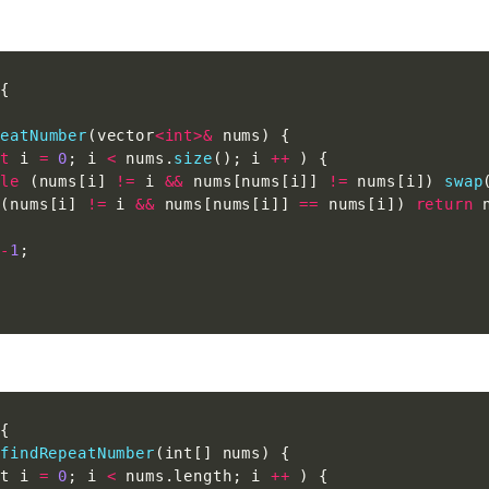
{
peatNumber
(
vector
<
int
>
&
 nums
)
{
nt
 i 
=
0
;
 i 
<
 nums
.
size
(
)
;
 i 
++
)
{
ile
(
nums
[
i
]
!=
 i 
&&
 nums
[
nums
[
i
]
]
!=
 nums
[
i
]
)
swap
(
nums
[
i
]
!=
 i 
&&
 nums
[
nums
[
i
]
]
==
 nums
[
i
]
)
return
 
-
1
;
{
 
findRepeatNumber
(
int
[
]
 nums
)
{
nt i 
=
0
;
 i 
<
 nums
.
length
;
 i 
++
)
{