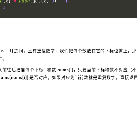
sh
[
x
]
=
hash
.
get
(
x
,
0
)
+
1
-
1
, n – 1] 之间，且有重复数字，我们把每个数放在它的下标位置上
字。
前往后扫描每个下标 i 和数 nums[i]，只要当前下标和数不对应
数 nums[nums[i]] 是否对应，如果对应则当前数就是重复数字，直