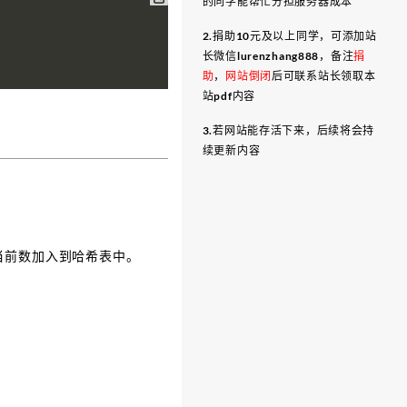
的同学能帮忙分担服务器成本
2.捐助10元及以上同学，可添加站
长微信lurenzhang888，备注
捐
助
，
网站倒闭
后可联系站长领取本
站pdf内容
3.若网站能存活下来，后续将会持
续更新内容
当前数加入到哈希表中。