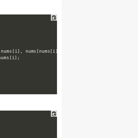
(
nums
[
i
]
,
 nums
[
nums
[
i
]
]
)
;
nums
[
i
]
;