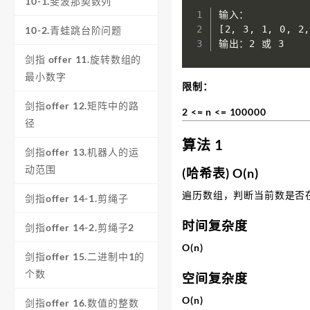
10-1.斐波那契数列
[
2, 3, 1, 0, 2
10-2.青蛙跳台阶问题
输出：2 或 3
剑指 offer 11.旋转数组的
最小数字
限制：
剑指offer 12.矩阵中的路
2 <= n <= 100000
径
算法 1
剑指offer 13.机器人的运
动范围
(哈希表) O(n)
遍历数组，判断当前数是否
剑指offer 14-1.剪绳子
时间复杂度
剑指offer 14-2.剪绳子2
O(n)
剑指offer 15.二进制中1的
个数
空间复杂度
O(n)
剑指offer 16.数值的整数