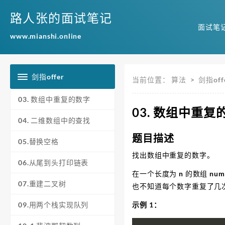
路人张的面试笔记
面试笔
www.mianshi.online
剑指offer
当前位置：
算法
>
剑指off
03. 数组中重复的数字
03. 数组中重复
04. 二维数组中的查找
题目描述
05.替换空格
找出数组中重复的数字。
06.从尾到头打印链表
在一个长度为 n 的数组 n
07.重建二叉树
也不知道每个数字重复了几
09.用两个栈实现队列
示例 1：