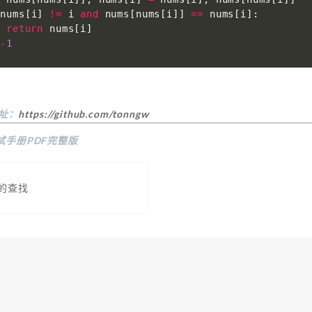
 nums
[
i
]
!=
 i 
and
 nums
[
nums
[
i
]
]
==
 nums
[
i
]
:
return
 nums
[
i
]
-
1
地址：
https://github.com/tonngw
试手册PDF完整版
中的查找