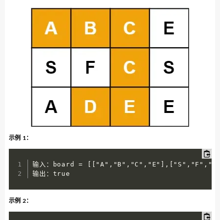
示例 1：
输入：board = [["A","B","C","E"],["S","F","C",
输出：true
示例 2：