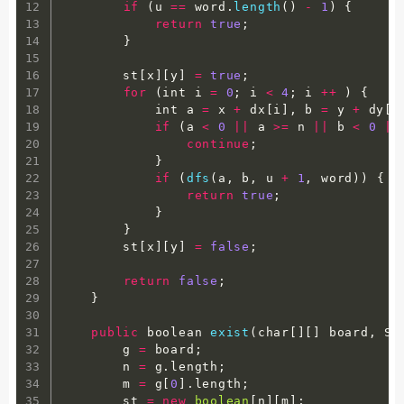
if
(
u 
==
 word
.
length
(
)
-
1
)
{
return
true
;
}
        st
[
x
]
[
y
]
=
true
;
for
(
int i 
=
0
;
 i 
<
4
;
 i 
++
)
{
            int a 
=
 x 
+
 dx
[
i
]
,
 b 
=
 y 
+
 dy
[
i
if
(
a 
<
0
||
 a 
>=
 n 
||
 b 
<
0
||
continue
;
}
if
(
dfs
(
a
,
 b
,
 u 
+
1
,
 word
)
)
{
return
true
;
}
}
        st
[
x
]
[
y
]
=
false
;
return
false
;
}
public
 boolean 
exist
(
char
[
]
[
]
 board
,
 St
        g 
=
 board
;
        n 
=
 g
.
length
;
        m 
=
 g
[
0
]
.
length
;
        st 
=
new
boolean
[
n
]
[
m
]
;