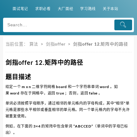
面试笔记
求职必看
大厂面经
学习路线
关于本站
当前位置：
算法
>
剑指offer
>
剑指offer 12.矩阵中的路径
剑指offer 12.矩阵中的路径
题目描述
给定一个 m x n 二维字符网格 board 和一个字符串单词 word 。如
果 word 存在于网格中，返回 true ；否则，返回 false 。
单词必须按照字母顺序，通过相邻的单元格内的字母构成，其中“相邻”单
元格是那些水平相邻或垂直相邻的单元格。同一个单元格内的字母不允许
被重复使用。
例如，在下面的 3×4 的矩阵中包含单词 “ABCCED”（单词中的字母已标
出）。