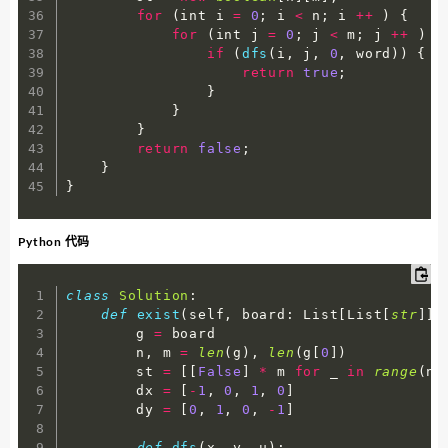
for
(
int i 
=
0
;
 i 
<
 n
;
 i 
++
)
{
for
(
int j 
=
0
;
 j 
<
 m
;
 j 
++
)
{
if
(
dfs
(
i
,
 j
,
0
,
 word
)
)
{
return
true
;
}
}
}
return
false
;
}
}
Python 代码
class
Solution
:
def
exist
(
self
,
 board
:
 List
[
List
[
str
]
]
,
        g 
=
 board

        n
,
 m 
=
len
(
g
)
,
len
(
g
[
0
]
)
        st 
=
[
[
False
]
*
 m 
for
 _ 
in
range
(
n
)
        dx 
=
[
-
1
,
0
,
1
,
0
]
        dy 
=
[
0
,
1
,
0
,
-
1
]
def
dfs
(
x
,
 y
,
 u
)
: