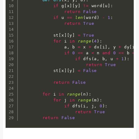
if
 g
[
x
]
[
y
]
!=
 word
[
u
]
:
return
False
if
 u 
==
len
(
word
)
-
1
:
return
True
            st
[
x
]
[
y
]
=
True
for
 i 
in
range
(
4
)
:
                a
,
 b 
=
 x 
+
 dx
[
i
]
,
 y 
+
 dy
[
i
]
if
0
<=
 a 
<
 n 
and
0
<=
 b 
<
 
if
 dfs
(
a
,
 b
,
 u 
+
1
)
:
return
True
            st
[
x
]
[
y
]
=
False
return
False
for
 i 
in
range
(
n
)
:
for
 j 
in
range
(
m
)
:
if
 dfs
(
i
,
 j
,
0
)
:
return
True
return
False