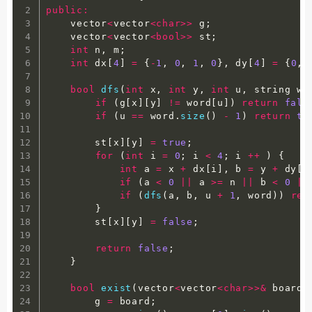
public
:
    vector
<
vector
<
char
>>
 g
;
    vector
<
vector
<
bool
>>
 st
;
int
 n
,
 m
;
int
 dx
[
4
]
=
{
-
1
,
0
,
1
,
0
}
,
 dy
[
4
]
=
{
0
,
bool
dfs
(
int
 x
,
int
 y
,
int
 u
,
 string wo
if
(
g
[
x
]
[
y
]
!=
 word
[
u
]
)
return
fals
if
(
u 
==
 word
.
size
(
)
-
1
)
return
tr
        st
[
x
]
[
y
]
=
true
;
for
(
int
 i 
=
0
;
 i 
<
4
;
 i 
++
)
{
int
 a 
=
 x 
+
 dx
[
i
]
,
 b 
=
 y 
+
 dy
[
i
if
(
a 
<
0
||
 a 
>=
 n 
||
 b 
<
0
||
if
(
dfs
(
a
,
 b
,
 u 
+
1
,
 word
)
)
ret
}
        st
[
x
]
[
y
]
=
false
;
return
false
;
}
bool
exist
(
vector
<
vector
<
char
>>
&
 board
,
        g 
=
 board
;