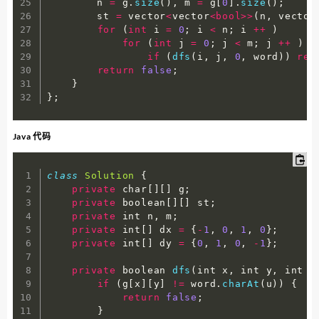
        n 
=
 g
.
size
(
)
,
 m 
=
 g
[
0
]
.
size
(
)
;
        st 
=
 vector
<
vector
<
bool
>>
(
n
,
 vector
for
(
int
 i 
=
0
;
 i 
<
 n
;
 i 
++
)
for
(
int
 j 
=
0
;
 j 
<
 m
;
 j 
++
)
if
(
dfs
(
i
,
 j
,
0
,
 word
)
)
ret
return
false
;
}
}
;
Java 代码
class
Solution
{
private
 char
[
]
[
]
 g
;
private
 boolean
[
]
[
]
 st
;
private
 int n
,
 m
;
private
 int
[
]
 dx 
=
{
-
1
,
0
,
1
,
0
}
;
private
 int
[
]
 dy 
=
{
0
,
1
,
0
,
-
1
}
;
private
 boolean 
dfs
(
int x
,
 int y
,
 int u
if
(
g
[
x
]
[
y
]
!=
 word
.
charAt
(
u
)
)
{
return
false
;
}