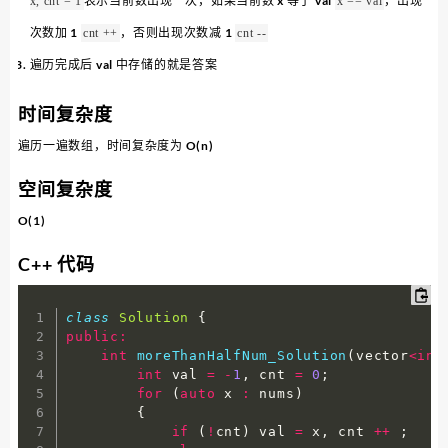
表示当前数出现一次，如果当前数 x 等于 val
，出现
x, cnt = 1
x == val
次数加 1
，否则出现次数减 1
cnt ++
cnt --
遍历完成后 val 中存储的就是答案
时间复杂度
遍历一遍数组，时间复杂度为 O(n)
空间复杂度
O(1)
C++ 代码
class
Solution
{
public
:
int
moreThanHalfNum_Solution
(
vector
<
int
int
 val 
=
-
1
,
 cnt 
=
0
;
for
(
auto
 x 
:
 nums
)
{
if
(
!
cnt
)
 val 
=
 x
,
 cnt 
++
;