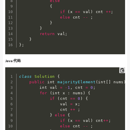
else
{
if
(
x 
==
 val
)
 cnt 
++
;
else
 cnt 
--
;
}
}
return
 val
;
}
}
;
Java 代码
class
Solution
{
public
 int 
majorityElement
(
int
[
]
 nums
)
        int val 
=
-
1
,
 cnt 
=
0
;
for
(
int x 
:
 nums
)
{
if
(
cnt 
==
0
)
{
                val 
=
 x
;
                cnt 
++
;
}
else
{
if
(
x 
==
 val
)
 cnt
++
;
else
 cnt 
--
;