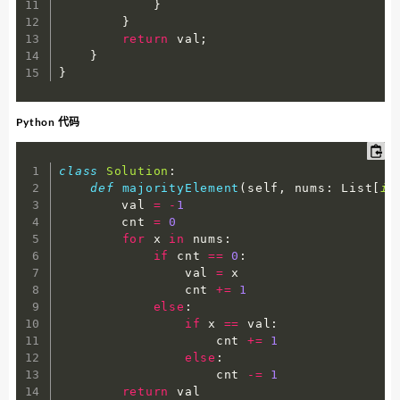
}
}
return
 val
;
}
}
Python 代码
class
Solution
:
def
majorityElement
(
self
,
 nums
:
 List
[
in
        val 
=
-
1
        cnt 
=
0
for
 x 
in
 nums
:
if
 cnt 
==
0
:
                val 
=
 x

                cnt 
+=
1
else
:
if
 x 
==
 val
:
                    cnt 
+=
1
else
:
                    cnt 
-=
1
return
 val