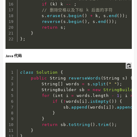
if
(
k
)
 k 
--
;
// 删除空格以及下标 k 后面的字符
        s
.
erase
(
s
.
begin
(
)
+
 k
,
 s
.
end
(
)
)
;
reverse
(
s
.
begin
(
)
,
 s
.
end
(
)
)
;
return
 s
;
}
}
;
Java 代码
class
Solution
{
public
 String 
reverseWords
(
String s
)
{
        String
[
]
 words 
=
 s
.
split
(
" "
)
;
        StringBuilder sb 
=
new
StringBuilde
for
(
int i 
=
 words
.
length 
-
1
;
 i 
>=
if
(
!
words
[
i
]
.
isEmpty
(
)
)
{
                sb
.
append
(
words
[
i
]
)
.
append
(
}
}
return
 sb
.
toString
(
)
.
trim
(
)
;
}
}