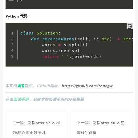
Python 代码
class
Solution
:
def
reverseWords
(
self
,
 s
:
str
)
-
>
str
:
        words 
=
 s
.
split
(
)
        words
.
reverse
(
)
return
' '
.
join
(
words
)
本文由
读者
提供
，
Github地址：
https://github.com/tonngw
点击
面试手册
，获取本站面试手册PDF完整版
上一篇：剑指offer 57-2. 和
下一篇：剑指offer 58-2.左
为s的连续正数序列
旋转字符串