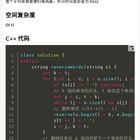
整个字符串需要被扫描两遍，所以时间复杂度为 O(n)
空间复杂度
O(1)
C++ 代码
class
Solution
{
public
:
    string 
reverseWords
(
string s
)
{
int
 k 
=
0
;
for
(
int
 i 
=
0
;
 i 
<
 s
.
size
(
)
;
 i 
++
if
(
s
[
i
]
==
' '
)
continue
;
// k 指向单词的开头，t 指向这个单词
int
 j 
=
 i
,
 t 
=
 k
;
while
(
j 
<
 s
.
size
(
)
&&
 s
[
j
]
!=
// 翻转单词 s[k]~s[t - 1]
reverse
(
s
.
begin
(
)
+
 k
,
 s
.
begin
(
            s
[
t 
++
]
=
' '
;
            i 
=
 j
,
 k 
=
 t
;
}
// 翻转结束后 k 指向的是下一个单词的开头