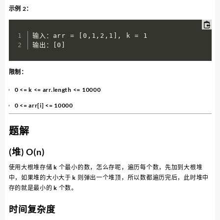
示例 2：
输入：arr = [0,1,2,1], k = 1

输出：[0]
限制：
0 <= k <= arr.length <= 10000
0 <= arr[i] <= 10000
题解
(堆) O(n)
使用大根堆存储 k 个最小的数，怎么存呢，遍历每个数，先加到大根堆
中，如果堆的大小大于 k 则弹出一个堆顶，所以数都遍历完后，此时堆中
存的就是最小的 k 个数。
时间复杂度