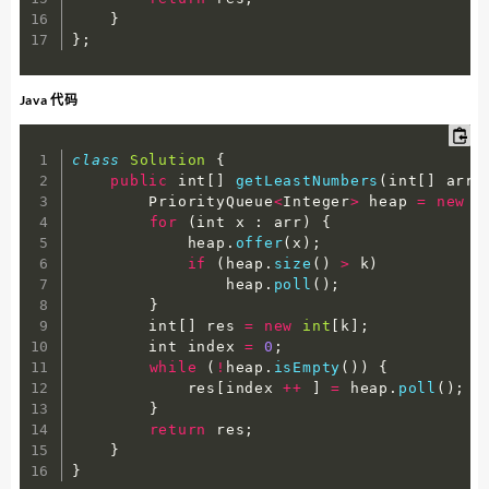
}
}
;
Java 代码
class
Solution
{
public
 int
[
]
getLeastNumbers
(
int
[
]
 arr
,
        PriorityQueue
<
Integer
>
 heap 
=
new
P
for
(
int x 
:
 arr
)
{
            heap
.
offer
(
x
)
;
if
(
heap
.
size
(
)
>
 k
)
                heap
.
poll
(
)
;
}
        int
[
]
 res 
=
new
int
[
k
]
;
        int index 
=
0
;
while
(
!
heap
.
isEmpty
(
)
)
{
            res
[
index 
++
]
=
 heap
.
poll
(
)
;
}
return
 res
;
}
}