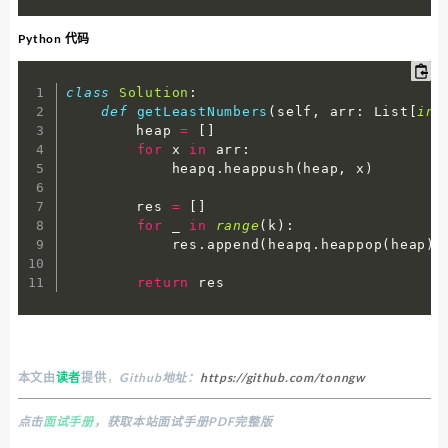
Python 代码
class
Solution
:
def
getLeastNumbers
(
self
,
 arr
:
 List
[
int
        heap 
=
[
]
for
 x 
in
 arr
:
            heapq
.
heappush
(
heap
,
 x
)
        res 
=
[
]
for
 _ 
in
range
(
k
)
:
            res
.
append
(
heapq
.
heappop
(
heap
)
)
return
 res
本文由
读者
提供
，
Github地址：
https://github.com/tonngw
点击
面试手册
，获取本站面试手册PDF完整版