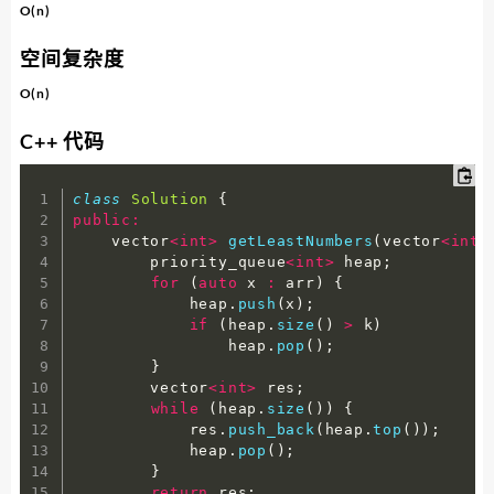
O(n)
空间复杂度
O(n)
C++ 代码
class
Solution
{
public
:
    vector
<
int
>
getLeastNumbers
(
vector
<
int
>
        priority_queue
<
int
>
 heap
;
for
(
auto
 x 
:
 arr
)
{
            heap
.
push
(
x
)
;
if
(
heap
.
size
(
)
>
 k
)
                heap
.
pop
(
)
;
}
        vector
<
int
>
 res
;
while
(
heap
.
size
(
)
)
{
            res
.
push_back
(
heap
.
top
(
)
)
;
            heap
.
pop
(
)
;
}
return
 res
;