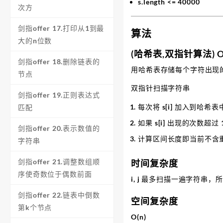
s.length <= 40000
次方
剑指offer 17.打印从1到最
算法
大的n位数
(哈希表,双指针算法) O(
剑指offer 18.删除链表的
用哈希表存储每个字符出现的次
节点
双指针扫描字符串
剑指offer 19.正则表达式
每次将 s[i] 加入到哈希表
匹配
如果 s[i] 出现的次数超过 
剑指offer 20.表示数值的
计算区间长度即当前不含重
字符串
剑指offer 21.调整数组顺
时间复杂度
序使奇数位于偶数前面
i, j 最多扫描一遍字符串，所
剑指offer 22.链表中倒数
空间复杂度
第k个节点
O(n)