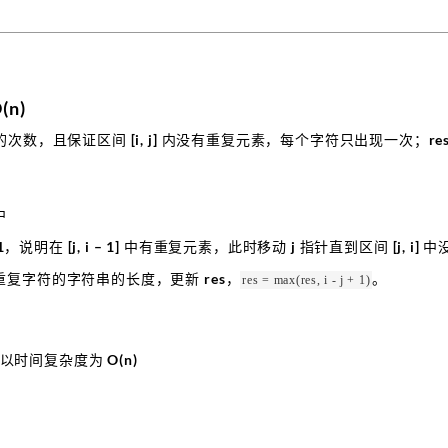
n)
数，且保证区间 [i, j] 内没有重复元素，每个字符只出现一次；re
中
1，说明在 [j, i – 1] 中有重复元素，此时移动 j 指针直到区间 [j, i
复字符的字符串的长度，更新 res，
。
res = max(res, i - j + 1)
以时间复杂度为 O(n)