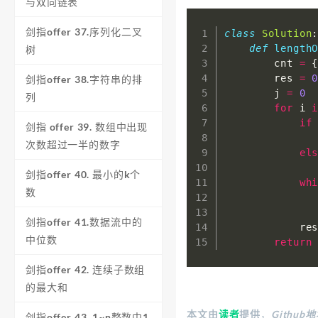
与双向链表
剑指offer 37.序列化二叉
class
Solution
def
length
树
        cnt 
=
        res 
=
剑指offer 38.字符串的排
        j 
=
0
列
for
 i 
if
剑指 offer 39. 数组中出现
              
次数超过一半的数字
el
              
剑指offer 40. 最小的k个
wh
数
              
              
剑指offer 41.数据流中的
            re
中位数
return
剑指offer 42. 连续子数组
的最大和
本文由
读者
提供
，
Github
剑指offer 43. 1~n整数中1