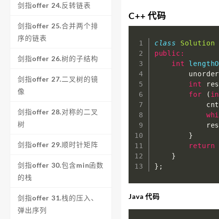
剑指offer 24.反转链表
C++ 代码
剑指offer 25.合并两个排
序的链表
class
Solution
public
:
剑指offer 26.树的子结构
int
length
        unorde
剑指offer 27.二叉树的镜
int
 re
像
for
(
i
            cn
剑指offer 28.对称的二叉
wh
树
            re
}
剑指offer 29.顺时针矩阵
return
}
剑指offer 30.包含min函数
}
;
的栈
Java 代码
剑指offer 31.栈的压入、
弹出序列