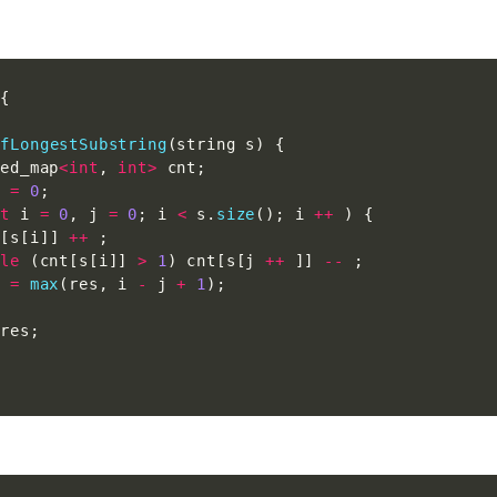
{
OfLongestSubstring
(
string s
)
{
red_map
<
int
,
int
>
 cnt
;
s 
=
0
;
nt
 i 
=
0
,
 j 
=
0
;
 i 
<
 s
.
size
(
)
;
 i 
++
)
{
t
[
s
[
i
]
]
++
;
ile
(
cnt
[
s
[
i
]
]
>
1
)
 cnt
[
s
[
j 
++
]
]
--
;
s 
=
max
(
res
,
 i 
-
 j 
+
1
)
;
 res
;