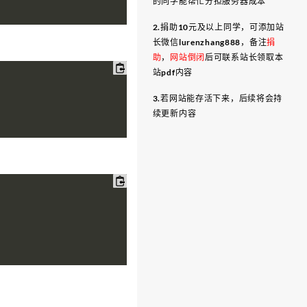
的同学能帮忙分担服务器成本
2.捐助10元及以上同学，可添加站
长微信lurenzhang888，备注
捐
助
，
网站倒闭
后可联系站长领取本
站pdf内容
3.若网站能存活下来，后续将会持
续更新内容