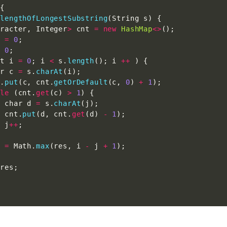
{
 
lengthOfLongestSubstring
(
String s
)
{
aracter
,
 Integer
>
 cnt 
=
new
HashMap
<
>
(
)
;
s 
=
0
;
=
0
;
nt i 
=
0
;
 i 
<
 s
.
length
(
)
;
 i 
++
)
{
ar c 
=
 s
.
charAt
(
i
)
;
t
.
put
(
c
,
 cnt
.
getOrDefault
(
c
,
0
)
+
1
)
;
ile
(
cnt
.
get
(
c
)
>
1
)
{
  char d 
=
 s
.
charAt
(
j
)
;
  cnt
.
put
(
d
,
 cnt
.
get
(
d
)
-
1
)
;
  j
++
;
s 
=
 Math
.
max
(
res
,
 i 
-
 j 
+
1
)
;
 res
;