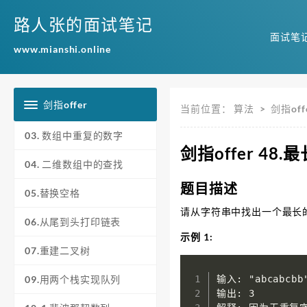
路人张的面试笔记
面试笔
www.mianshi.online
剑指offer
当前位置：
算法
>
剑指off
03. 数组中重复的数字
剑指offer 4
04. 二维数组中的查找
题目描述
05.替换空格
请从字符串中找出一个最长
06.从尾到头打印链表
示例 1:
07.重建二叉树
输入: "abcabcbb"
09.用两个栈实现队列
输出: 3 
