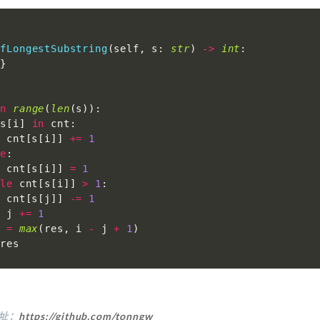
:
OfLongestSubstring
(
self
,
 s
:
str
)
-
>
int
:
{
}
0
in
range
(
len
(
s
)
)
:
 s
[
i
]
in
 cnt
:
  cnt
[
s
[
i
]
]
+=
1
se
:
  cnt
[
s
[
i
]
]
=
1
ile
 cnt
[
s
[
i
]
]
>
1
:
  cnt
[
s
[
j
]
]
-=
1
  j 
+=
1
s 
=
max
(
res
,
 i 
-
 j 
+
1
)
 res
地址：
https://github.com/tonngw