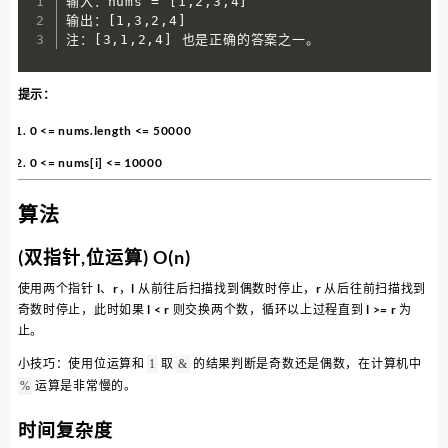
输入：nums = [1,2,3,4]

输出：[1,3,2,4] 

注：[3,1,2,4] 也是正确的答案之一。
提示：
0 <= nums.length <= 50000
0 <= nums[i] <= 10000
算法
(双指针,位运算) O(n)
使用两个指针 l、r，l 从前往后扫描找到偶数时停止，r 从后往前扫描找到
奇数时停止，此时如果 l < r 则交换两个数，循环以上过程直到 l >= r 为
止。
小技巧：使用位运算和
取
的结果判断是奇数还是偶数，在计算机中
1​
&
运算是非常慢的。
%
时间复杂度