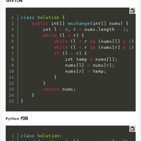
Java 代码
class
Solution
{
public
 int
[
]
exchange
(
int
[
]
 nums
)
{
        int l 
=
0
,
 r 
=
 nums
.
length 
-
1
;
while
(
l 
<
 r
)
{
while
(
l 
<
 r 
&&
(
nums
[
l
]
&
1
)
=
while
(
l 
<
 r 
&&
(
nums
[
r
]
&
1
)
=
if
(
l 
<
 r
)
{
                int temp 
=
 nums
[
l
]
;
                nums
[
l
]
=
 nums
[
r
]
;
                nums
[
r
]
=
 temp
;
}
}
return
 nums
;
}
}
Python 代码
class
Solution
: