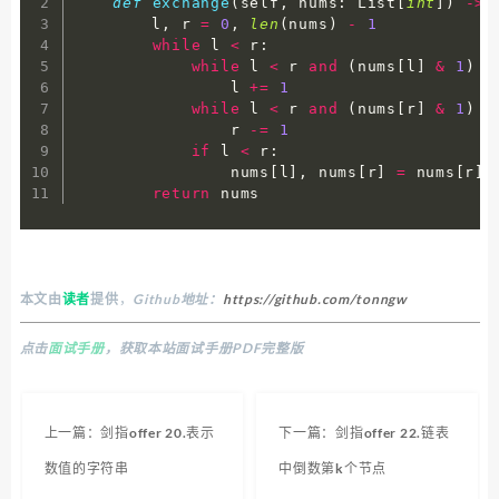
def
exchange
(
self
,
 nums
:
 List
[
int
]
)
-
>
 
        l
,
 r 
=
0
,
len
(
nums
)
-
1
while
 l 
<
 r
:
while
 l 
<
 r 
and
(
nums
[
l
]
&
1
)
=
                l 
+=
1
while
 l 
<
 r 
and
(
nums
[
r
]
&
1
)
=
                r 
-=
1
if
 l 
<
 r
:
                nums
[
l
]
,
 nums
[
r
]
=
 nums
[
r
]
,
return
 nums
本文由
读者
提供
，
Github地址：
https://github.com/tonngw
点击
面试手册
，获取本站面试手册PDF完整版
上一篇：剑指offer 20.表示
下一篇：剑指offer 22.链表
数值的字符串
中倒数第k个节点