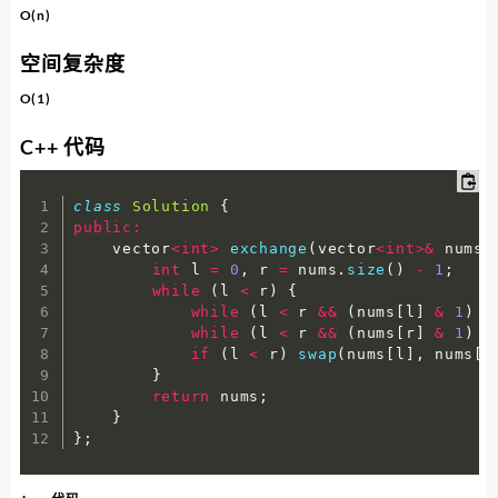
O(n)
空间复杂度
O(1)
C++ 代码
class
Solution
{
public
:
    vector
<
int
>
exchange
(
vector
<
int
>
&
 nums
)
int
 l 
=
0
,
 r 
=
 nums
.
size
(
)
-
1
;
while
(
l 
<
 r
)
{
while
(
l 
<
 r 
&&
(
nums
[
l
]
&
1
)
=
while
(
l 
<
 r 
&&
(
nums
[
r
]
&
1
)
=
if
(
l 
<
 r
)
swap
(
nums
[
l
]
,
 nums
[
r
}
return
 nums
;
}
}
;