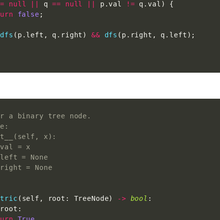
==
null
||
 q 
==
null
||
 p
.
val 
!=
 q
.
val
)
{
turn
false
;
dfs
(
p
.
left
,
 q
.
right
)
&&
dfs
(
p
.
right
,
 q
.
left
)
;
or a binary tree node.
de:
it__(self, x):
.val = x
.left = None
.right = None
:
etric
(
self
,
 root
:
 TreeNode
)
-
>
bool
:
 root
:
turn
True