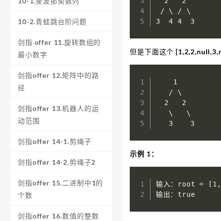
  2   2  

10-1.斐波那契数列
 / \ / \  

3  4 4  3
10-2.青蛙跳台阶问题
剑指 offer 11.旋转数组的
但是下面这个 [1,2,2,null,
最小数字
剑指offer 12.矩阵中的路
    1  

径
   / \  

  2   2  

剑指offer 13.机器人的运
   \   \  

动范围
   3    3
剑指offer 14-1.剪绳子
示例 1：
剑指offer 14-2.剪绳子2
剑指offer 15.二进制中1的
输入：root = [1,2
输出：true
个数
剑指offer 16.数值的整数