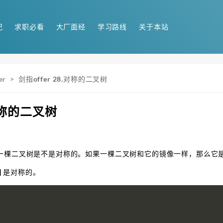
记
求职必看
大厂面经
学习路线
关于本站
er
>
剑指offer 28.对称的二叉树
.对称的二叉树
一棵二叉树是不是对称的。如果一棵二叉树和它的镜像一样，那么它
,3] 是对称的。