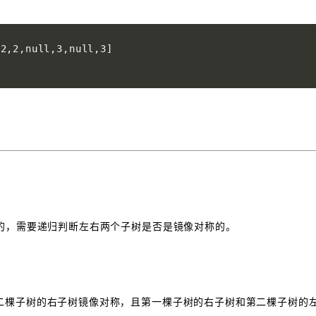
,2,null,3,null,3]

的，需要递归判断左右两个子树是否是镜像对称的。
：
二棵子树的右子树镜像对称，且第一棵子树的右子树和第二棵子树的