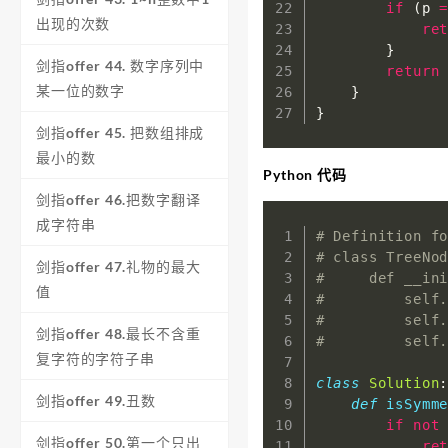
if
(
p 
出现的次数
re
}
剑指offer 44. 数字序列中
return
某一位的数字
}
}
剑指offer 45. 把数组排成
最小的数
Python 代码
剑指offer 46.把数字翻译
成字符串
# Definition f
# class TreeNo
剑指offer 47.礼物的最大
#     def __in
值
#         self
#         self
剑指offer 48.最长不含重
#         self
复字符的字符子串
class
Solution
剑指offer 49.丑数
def
isSymm
if
not
剑指offer 50.第一个只出
re