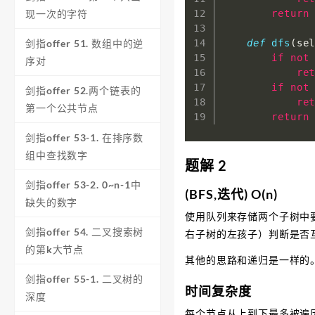
return
现一次的字符
def
dfs
(
se
剑指offer 51. 数组中的逆
if
not
序对
re
if
not
剑指offer 52.两个链表的
re
第一个公共节点
return
剑指offer 53-1. 在排序数
组中查找数字
题解 2
剑指offer 53-2. 0~n-1中
(BFS,迭代) O(n)
缺失的数字
使用队列来存储两个子树中
剑指offer 54. 二叉搜索树
右子树的左孩子）判断是否
的第k大节点
其他的思路和递归是一样的
剑指offer 55-1. 二叉树的
时间复杂度
深度
每个节点从上到下最多被遍历