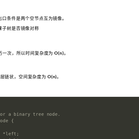
出口条件是两个空节点互为镜像。
棵子树是否镜像对称
一次，所以时间复杂度为 O(n)。
树层链状，空间复杂度为 O(n)。
or a binary tree node.

ode {



 *left;
