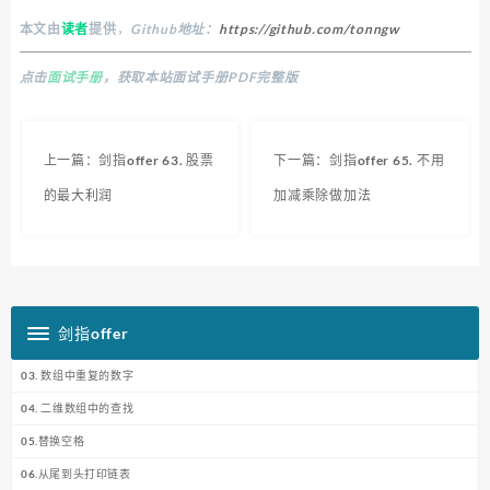
本文由
读者
提供
，
Github地址：
https://github.com/tonngw
点击
面试手册
，获取本站面试手册PDF完整版
上一篇：剑指offer 63. 股票
下一篇：剑指offer 65. 不用
的最大利润
加减乘除做加法
剑指offer
03. 数组中重复的数字
04. 二维数组中的查找
05.替换空格
06.从尾到头打印链表