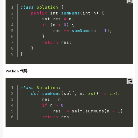
class
Solution
{
public
 int 
sumNums
(
int n
)
{
        int res 
=
 n
;
if
(
n 
>
0
)
{
            res 
+=
sumNums
(
n 
-
1
)
;
}
return
 res
;
}
}
Python 代码
class
Solution
:
def
sumNums
(
self
,
 n
:
int
)
-
>
int
:
        res 
=
 n

if
 n 
>
0
:
            res 
+=
 self
.
sumNums
(
n 
-
1
)
return
 res