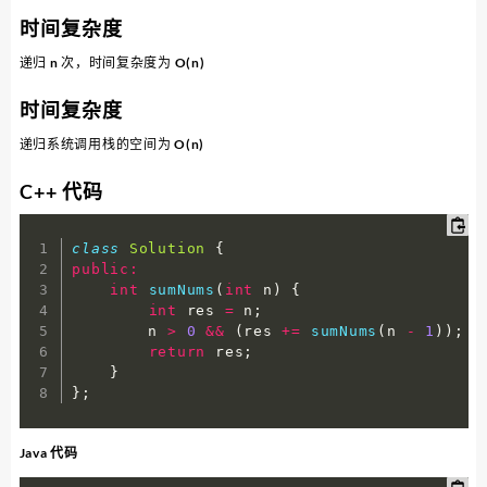
时间复杂度
递归 n 次，时间复杂度为 O(n)
时间复杂度
递归系统调用栈的空间为 O(n)
C++ 代码
class
Solution
{
public
:
int
sumNums
(
int
 n
)
{
int
 res 
=
 n
;
        n 
>
0
&&
(
res 
+=
sumNums
(
n 
-
1
)
)
;
return
 res
;
}
}
;
Java 代码