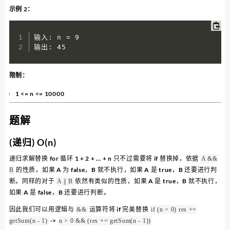
示例 2：
输入: n = 9

输出: 45
限制：
1 <= n <= 10000
题解
(递归) O(n)
递归求解替换 for 循环 1 + 2 + … + n 只不过需要将 if 替换掉，依据
A &&
的性质，如果 A 为 false，B 就不执行，如果 A 是 true，B 还要进行判
B
断。同样的对于
依然有类似的性质，如果 A 是 true，B 就不执行，
A || B
如果 A 是 false，B 还要进行判断。
因此我们可以用逻辑与
运算符将 if 完美替换
&&​
if (n > 0) res +=
->
getSum(n - 1)
n > 0 && (res += getSum(n - 1))