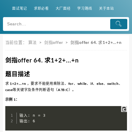
面试笔记
求职必看
大厂面经
学习路线
关于本站
当前位置：
算法
>
剑指offer
>
剑指offer 64. 求1+2+...+n
剑指offer 64. 求1+2+...+n
题目描述
求 1+2+…+n ，要求不能使用乘除法、for、while、if、else、switch、
case等关键字及条件判断语句（A?B:C）。
示例 1：
输入: n = 3

输出: 6