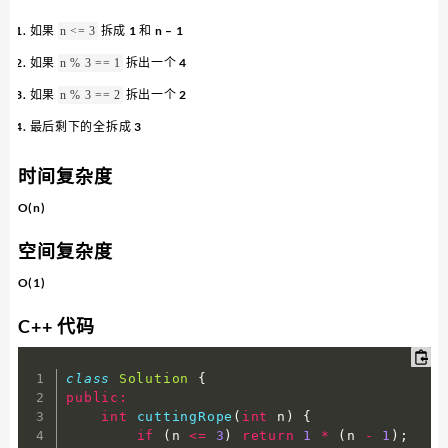
如果
拆成 1 和 n – 1
n <= 3
如果
拆出一个 4
n % 3 == 1​
如果
拆出一个 2
n % 3 == 2​
最后剩下的全拆成 3
时间复杂度
O(n)
空间复杂度
O(1)
C++ 代码
class
Solution
{
public
:
int
cuttingRope
(
int
 n
)
{
if
(
n 
<=
3
)
return
1
*
(
n 
-
1
)
;