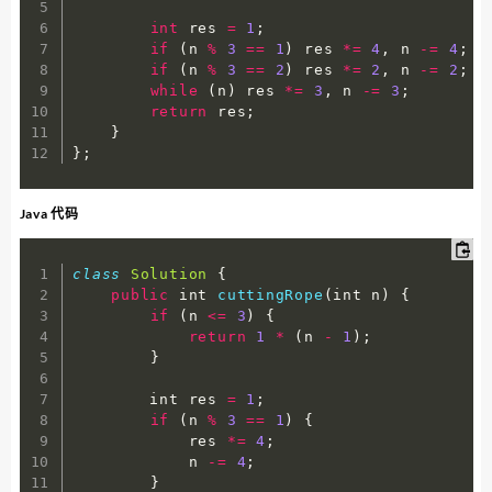
int
 res 
=
1
;
if
(
n 
%
3
==
1
)
 res 
*=
4
,
 n 
-=
4
;
if
(
n 
%
3
==
2
)
 res 
*=
2
,
 n 
-=
2
;
while
(
n
)
 res 
*=
3
,
 n 
-=
3
;
return
 res
;
}
}
;
Java 代码
class
Solution
{
public
 int 
cuttingRope
(
int n
)
{
if
(
n 
<=
3
)
{
return
1
*
(
n 
-
1
)
;
}
        int res 
=
1
;
if
(
n 
%
3
==
1
)
{
            res 
*=
4
;
            n 
-=
4
;
}