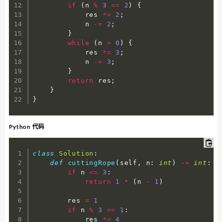
if
(
n 
%
3
==
2
)
{
            res 
*=
2
;
            n 
-=
2
;
}
while
(
n 
>
0
)
{
            res 
*=
3
;
            n 
-=
3
;
}
return
 res
;
}
}
Python 代码
class
Solution
:
def
cuttingRope
(
self
,
 n
:
int
)
-
>
int
:
if
 n 
<=
3
:
return
1
*
(
n 
-
1
)
        res 
=
1
if
 n 
%
3
==
1
:
            res 
*=
4