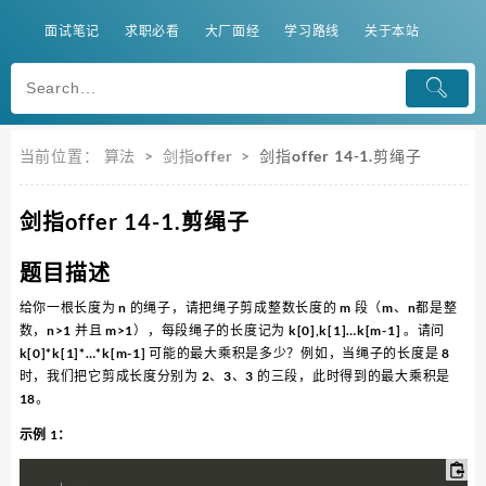
面试笔记
求职必看
大厂面经
学习路线
关于本站
当前位置：
算法
>
剑指offer
>
剑指offer 14-1.剪绳子
剑指offer 14-1.剪绳子
题目描述
给你一根长度为 n 的绳子，请把绳子剪成整数长度的 m 段（m、n都是整
数，n>1 并且 m>1），每段绳子的长度记为 k[0],k[1]…k[m-1] 。请问
k[0]*k[1]*…*k[m-1] 可能的最大乘积是多少？例如，当绳子的长度是 8
时，我们把它剪成长度分别为 2、3、3 的三段，此时得到的最大乘积是
18。
示例 1：