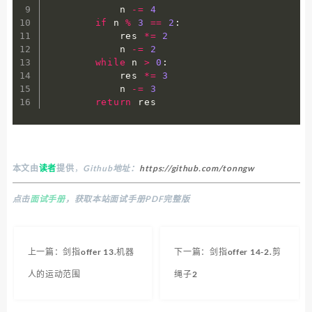
            n 
-=
4
if
 n 
%
3
==
2
:
            res 
*=
2
            n 
-=
2
while
 n 
>
0
:
            res 
*=
3
            n 
-=
3
return
 res
本文由
读者
提供
，
Github地址：
https://github.com/tonngw
点击
面试手册
，获取本站面试手册PDF完整版
上一篇：剑指offer 13.机器
下一篇：剑指offer 14-2.剪
人的运动范围
绳子2