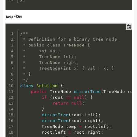
Java 代码
/**

 * Definition for a binary tree node.

 * public class TreeNode {

 *     int val;

 *     TreeNode left;

 *     TreeNode right;

 *     TreeNode(int x) { val = x; }

 * }

 */
class
Solution
{
public
 TreeNode 
mirrorTree
(
TreeNode roo
if
(
root 
==
null
)
{
return
null
;
}
mirrorTree
(
root
.
left
)
;
mirrorTree
(
root
.
right
)
;
        TreeNode temp 
=
 root
.
left
;
        root
.
left 
=
 root
.
right
;