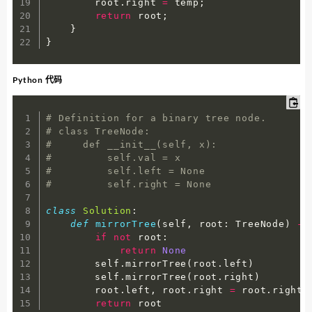
        root
.
right 
=
 temp
;
return
 root
;
}
}
Python 代码
# Definition for a binary tree node.
# class TreeNode:
#     def __init__(self, x):
#         self.val = x
#         self.left = None
#         self.right = None
class
Solution
:
def
mirrorTree
(
self
,
 root
:
 TreeNode
)
-
>
if
not
 root
:
return
None
        self
.
mirrorTree
(
root
.
left
)
        self
.
mirrorTree
(
root
.
right
)
        root
.
left
,
 root
.
right 
=
 root
.
right
,
return
 root