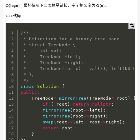
O(logn)，最坏情况下二叉树呈链状，空间复杂度为 O(n)。
C++代码
/**

 * Definition for a binary tree node.

 * struct TreeNode {

 *     int val;

 *     TreeNode *left;

 *     TreeNode *right;

 *     TreeNode(int x) : val(x), left(NULL),
 * };

 */
class
Solution
{
public
:
    TreeNode
*
mirrorTree
(
TreeNode
*
 root
)
{
if
(
!
root
)
return
nullptr
;
mirrorTree
(
root
->
left
)
;
mirrorTree
(
root
->
right
)
;
swap
(
root
->
left
,
 root
->
right
)
;
return
 root
;
}
}
;