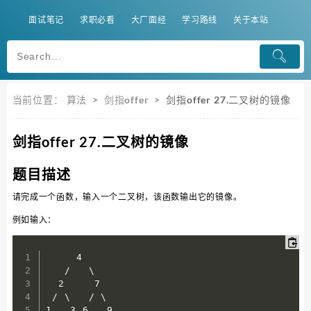
面试笔记
求职必看
大厂面经
学习路线
关于本站
当前位置：
算法
>
剑指offer
>
剑指offer 27.二叉树的镜像
剑指offer 27.二叉树的镜像
题目描述
请完成一个函数，输入一个二叉树，该函数输出它的镜像。
例如输入：
     4  

   /   \  

  2     7  

 / \   / \  

1   3 6   9