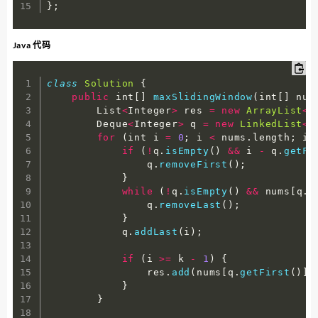
}
;
Java 代码
class
Solution
{
public
 int
[
]
maxSlidingWindow
(
int
[
]
 num
        List
<
Integer
>
 res 
=
new
ArrayList
<
>
        Deque
<
Integer
>
 q 
=
new
LinkedList
<
>
for
(
int i 
=
0
;
 i 
<
 nums
.
length
;
 i 
if
(
!
q
.
isEmpty
(
)
&&
 i 
-
 q
.
getFi
                q
.
removeFirst
(
)
;
}
while
(
!
q
.
isEmpty
(
)
&&
 nums
[
q
.
g
                q
.
removeLast
(
)
;
}
            q
.
addLast
(
i
)
;
if
(
i 
>=
 k 
-
1
)
{
                res
.
add
(
nums
[
q
.
getFirst
(
)
]
)
}
}