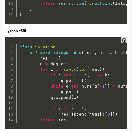
return
 res
.
stream
(
)
.
mapToInt
(
Intege
}
}
Python 代码
class
Solution
:
def
maxSlidingWindow
(
self
,
 nums
:
 List
[
i
        res 
=
[
]
        q 
=
 deque
(
)
for
 i 
in
range
(
len
(
nums
)
)
:
if
 q 
and
 i 
-
 q
[
0
]
>=
 k
:
                q
.
popleft
(
)
while
 q 
and
 nums
[
q
[
-
1
]
]
<
 nums
[
                q
.
pop
(
)
            q
.
append
(
i
)
if
 i 
>=
 k 
-
1
:
                res
.
append
(
nums
[
q
[
0
]
]
)
return
 res