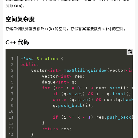
度为 O(n)。
空间复杂度
存储单调队列需要额外 O(k) 的空间，存储答案需要额外 O(n) 的空间。
C++ 代码
class
Solution
{
public
:
    vector
<
int
>
maxSlidingWindow
(
vector
<
int
        vector
<
int
>
 res
;
        deque
<
int
>
 q
;
for
(
int
 i 
=
0
;
 i 
<
 nums
.
size
(
)
;
 i 
if
(
q
.
size
(
)
&&
 i 
-
 q
.
front
(
)
>
while
(
q
.
size
(
)
&&
 nums
[
q
.
back
(
            q
.
push_back
(
i
)
;
if
(
i 
>=
 k 
-
1
)
 res
.
push_back
(
n
}
return
 res
;
}