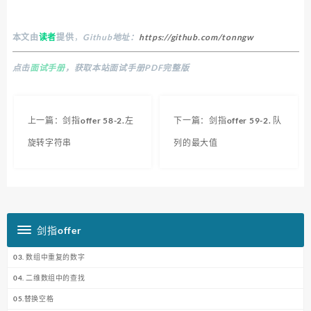
本文由
读者
提供
，
Github地址：
https://github.com/tonngw
点击
面试手册
，获取本站面试手册PDF完整版
上一篇：剑指offer 58-2.左
下一篇：剑指offer 59-2. 队
旋转字符串
列的最大值
剑指offer
03. 数组中重复的数字
04. 二维数组中的查找
05.替换空格