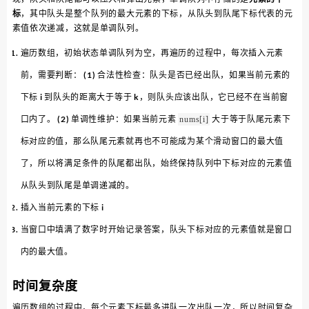
标
，其中队头是整个队列的最大元素的下标，从队头到队尾下标代表的元
素值依次递减，这就是单调队列。
遍历数组，初始状态单调队列为空，再遍历的过程中，每次插入元素
前，需要判断： (1) 合法性检查：队头是否已经出队，如果当前元素的
下标 i 到队头的距离大于等于 k，则队头应该出队，它已经不在当前窗
口内了。 (2) 单调性维护：如果当前元素
大于等于队尾元素下
nums[i]
标对应的值，那么队尾元素就再也不可能成为某个滑动窗口的最大值
了，所以将满足条件的队尾都出队，始终保持队列中下标对应的元素值
从队头到队尾是单调递减的。
插入当前元素的下标 i
当窗口中填满了数字时开始记录答案，队头下标对应的元素值就是窗口
内的最大值。
时间复杂度
遍历数组的过程中，每个元素下标最多进队一次出队一次，所以时间复杂