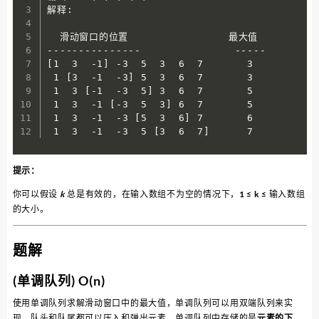
解释: 

  滑动窗口的位置                最大值

---------------               -----

[1  3  -1] -3  5  3  6  7       3

 1 [3  -1  -3] 5  3  6  7       3

 1  3 [-1  -3  5] 3  6  7       5

 1  3  -1 [-3  5  3] 6  7       5

 1  3  -1  -3 [5  3  6] 7       6

 1  3  -1  -3  5 [3  6  7]      7
提示：
你可以假设
k
总是有效的，在输入数组不为空的情况下，1 ≤ k ≤ 输入数组
的大小。
题解
(单调队列) O(n)
使用单调队列求解滑动窗口中的最大值，单调队列可以用双端队列来实
现，队头和队尾都可以压入和弹出元素，单调队列中存储的是
元素的下